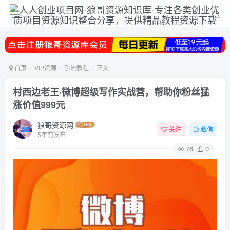
首页
VIP资源
引流教程
正文
村西边老王·微博超级写作实战营，帮助你粉丝猛
涨价值999元
狼哥资源网
关注
私信
5年前发布
76
0