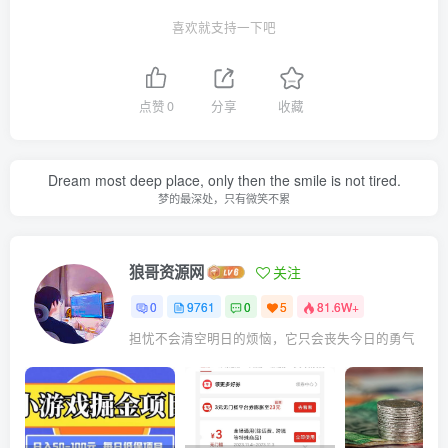
喜欢就支持一下吧
点赞
0
分享
收藏
Dream most deep place, only then the smile is not tired.
梦的最深处，只有微笑不累
狼哥资源网
关注
0
9761
0
5
81.6W+
担忧不会清空明日的烦恼，它只会丧失今日的勇气