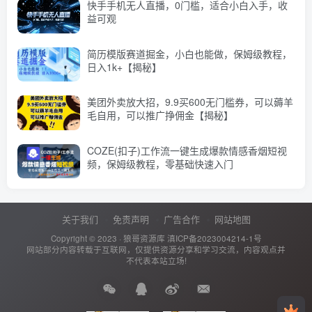
快手手机无人直播，0门槛，适合小白入手，收
益可观
简历模版赛道掘金，小白也能做，保姆级教程，
日入1k+【揭秘】
美团外卖放大招，9.9买600无门槛券，可以薅羊
毛自用，可以推广挣佣金【揭秘】
COZE(扣子)工作流一键生成爆款情感香烟短视
频，保姆级教程，零基础快速入门
关于我们
免责声明
广告合作
网站地图
Copyright © 2023 ·
狼哥资源库
滇ICP备2023004214-1号
网站部分内容转载于互联网，仅提供资源分享和学习交流，内容观点并
不代表本站立场!