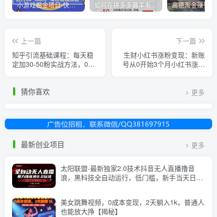
小游戏掘金项目-快手商业养机教程（小游戏养机）
如何在拼多多薅羊毛，教你撸品台无门槛优惠券，一单利润50-300！
上一篇
下一篇
知乎引流基础课程：每天稳
生财小红书涨粉变现：新账
定加30-50粉实战方法，0基
号从0开始3个月小红书涨粉
础小白也可以操作
5W+实现单篇爆粉
猜你喜欢
更多
最新创业项目
更多
太阳联盟-最新独家2.0技术抖音无人直播撸音
浪，黑科技全自动运行，低门槛，新手当天日入
2k+【揭秘】
美女跳舞视频，0成本变现，2天躺入1k，普通人
也能放大挣【揭秘】