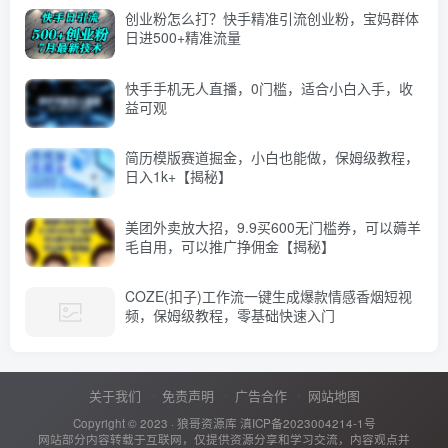
创业粉怎么打？快手精准引流创业粉，宝妈群体
日进500+精准流量
快手手机无人直播，0门槛，适合小白入手，收
益可观
简历模版赛道掘金，小白也能做，保姆级教程，
日入1k+【揭秘】
美团外卖放大招，9.9买600无门槛券，可以薅羊
毛自用，可以推广挣佣金【揭秘】
COZE(扣子)工作流一键生成爆款情感香烟短视
频，保姆级教程，零基础快速入门
关于我们
免责声明
广告合作
网站地图
Copyright © 2023 ·
狼哥资源库
滇ICP备2023004214-1号
网站部分内容转载于互联网，仅提供资源分享和学习交流，内容观点并