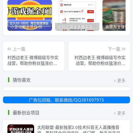
小游戏掘金项目-快手商业养机教程（小游戏养机）
如何在拼多多薅羊毛，教你撸品台无门槛优惠券，一单利润50-300！
上一篇
下一篇
村西边老王·微博超级写作实
村西边老王·微博超级写作实
战营，帮助你粉丝猛涨价值
战营，帮助你粉丝猛涨价值
999元
999元
猜你喜欢
更多
最新创业项目
更多
太阳联盟-最新独家2.0技术抖音无人直播撸音
浪，黑科技全自动运行，低门槛，新手当天日入