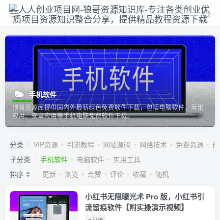
手机软件
狼哥资源库提供国内外最新绿色免费软件下载，包括电脑软件、苹果
应用、安卓应用等手机电脑免费软件下载。
分类
VIP资源
引流教程
网站源码
网络技术
免费资源
创
子分类
手机软件
电脑软件
实用工具
排序
更新
浏览
点赞
评论
收藏
随机
小红书无限曝光术 Pro 版，小红书引
流留痕软件【附实操演示视频】
# 引流