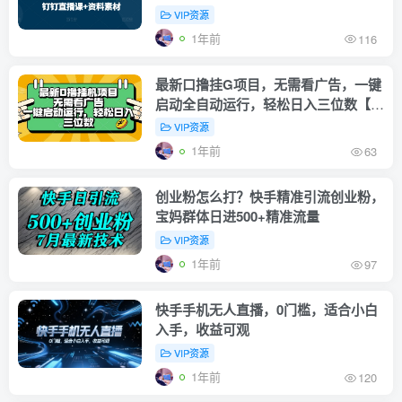
钉钉直播课+资料素材
VIP资源
1年前
116
最新口撸挂G项目，无需看广告，一键
启动全自动运行，轻松日入三位数【揭
秘】
VIP资源
1年前
63
创业粉怎么打？快手精准引流创业粉，
宝妈群体日进500+精准流量
VIP资源
1年前
97
快手手机无人直播，0门槛，适合小白
入手，收益可观
VIP资源
1年前
120