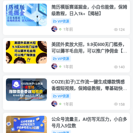
简历模版赛道掘金，小白也能做，保姆
级教程，日入1k+【揭秘】
VIP资源
1年前
124
美团外卖放大招，9.9买600无门槛券，
可以薅羊毛自用，可以推广挣佣金【揭
秘】
VIP资源
1年前
140
COZE(扣子)工作流一键生成爆款情感
香烟短视频，保姆级教程，零基础快速
入门
VIP资源
1年前
158
公众号流量主，AI仿写无压力，小白多
号月入5位数