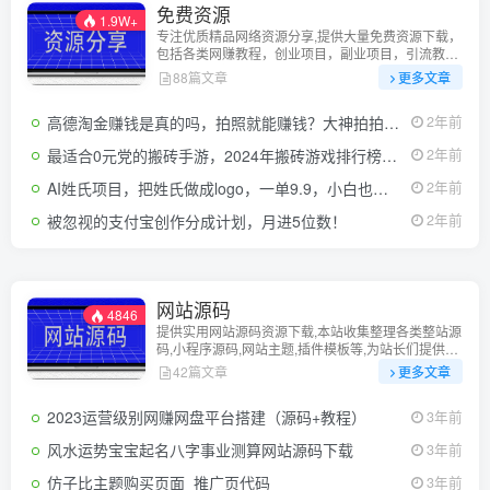
免费资源
1.9W+
专注优质精品网络资源分享,提供大量免费资源下载，
包括各类网赚教程，创业项目，副业项目，引流教程
以及其他稀缺资源，本页面所有资源免费下载。
88篇文章
更多文章
高德淘金赚钱是真的吗，拍照就能赚钱？大神拍拍照片就赚了140W！
2年前
最适合0元党的搬砖手游，2024年搬砖游戏排行榜前三
2年前
AI姓氏项目，把姓氏做成logo，一单9.9，小白也能疯狂变现
2年前
被忽视的支付宝创作分成计划，月进5位数！
2年前
网站源码
4846
提供实用网站源码资源下载,本站收集整理各类整站源
码,小程序源码,网站主题,插件模板等,为站长们提供最
好用的源码资源！
42篇文章
更多文章
2023运营级别网赚网盘平台搭建（源码+教程）
3年前
风水运势宝宝起名八字事业测算网站源码下载
3年前
仿子比主题购买页面_推广页代码
3年前