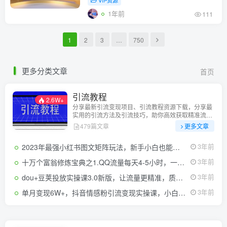
VIP资源
1年前
111
1
2
3
…
750
更多分类文章
首页
引流教程
2.6W+
分享最新引流变现项目、引流教程资源下载，分享最
实用的引流方法及引流技巧，助你高效获取精准流
量！
479篇文章
更多文章
2023年最强小红书图文矩阵玩法，新手小白也能轻松日引100+精准创业粉，纯实操教学，不容错过！
3年前
十万个富翁修炼宝典之1.QQ流量每天4-5小时，一天500-1000
3年前
dou+豆荚投放实操课3.0新版，让流量更精准，质量更高，告别无效流量
3年前
单月变现6W+，抖音情感粉引流变现实操课，小白可做，轻松上手，独家赛道【揭秘】
3年前