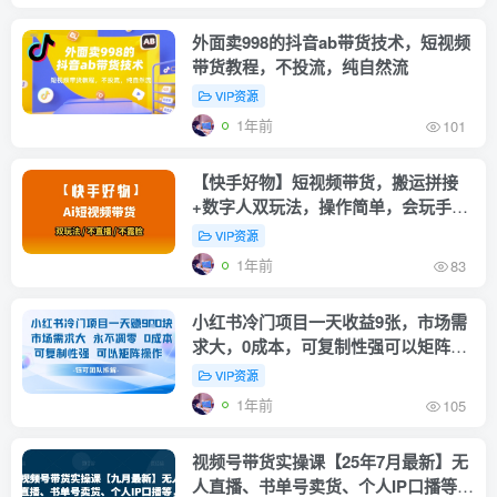
外面卖998的抖音ab带货技术，短视频
带货教程，不投流，纯自然流
VIP资源
1年前
101
【快手好物】短视频带货，搬运拼接
+数字人双玩法，操作简单，会玩手机
就行
VIP资源
1年前
83
小红书冷门项目一天收益9张，市场需
求大，0成本，可复制性强可以矩阵操
作
VIP资源
1年前
105
视频号带货实操课【25年7月最新】无
人直播、书单号卖货、个人IP口播等，