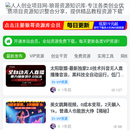
开通会员后记得添加站长QQ381697915
开通本站会员，全站资源免费下载，每天更新各类VIP资源！
开通会员后记得添加站长QQ381697915
开通本站会员，全站资源免费下载，每天更新各类VIP资源！
最新发布
VIP资源
创业干货
免费资源
实用工具
网络
太阳联盟-最新独家2.0技术抖音无人直
播撸音浪，黑科技全自动运行，低门
槛，新手当天日入2k+【揭秘】
VIP资源
1年前
137
美女跳舞视频，0成本变现，2天躺入
1k，普通人也能放大挣【揭秘】
VIP资源
1年前
98