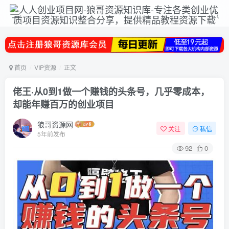
首页
VIP资源
正文
佬王·从0到1做一个赚钱的头条号，几乎零成本，
却能年赚百万的创业项目
狼哥资源网
关注
私信
5年前发布
92
0