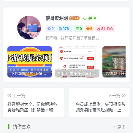
狼哥资源网
关注
0
9761
0
5
81.4W+
我不懒，我只是开启了节能模式
小游戏掘金项目-快手商业养机教程（小游戏养机）
如何在拼多多薅羊毛，教你撸品台无门槛优惠券，一单利润50-300！
上一篇
下一篇
抖音解封大全，帮你解决各
会员成功案例，头顶摄像头
类疑难杂症（封禁话术和模
跑外卖顺带做短视频，上月
板）
收入2W+
猜你喜欢
更多