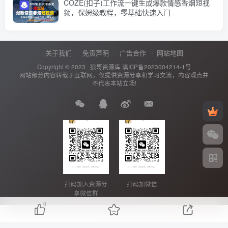
COZE(扣子)工作流一键生成爆款情感香烟短视
频，保姆级教程，零基础快速入门
关于我们
免责声明
广告合作
网站地图
Copyright © 2023 ·
狼哥资源库
滇ICP备2023004214-1号
网站部分内容转载于互联网，仅提供资源分享和学习交流，内容观点并
不代表本站立场!
扫码加入资源分
扫码加微信
享微信群
0