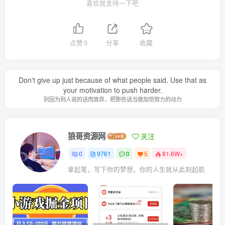
喜欢就支持一下吧
点赞
0
分享
收藏
Don't give up just because of what people said. Use that as
your motivation to push harder.
别因为别人说的话而放弃，把那些话当做加倍努力的动力
狼哥资源网
关注
0
9761
0
5
81.6W+
拿起笔，写下你的梦想，你的人生就从此刻起航