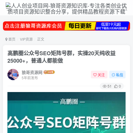
首页
VIP资源
正文
高鹏圈公众号SEO矩阵号群，实操20天纯收益
25000+，普通人都能做
狼哥资源网
关注
私信
5年前发布
51
0