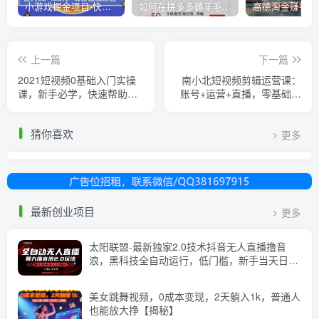
小游戏掘金项目-快手商业养机教程（小游戏养机）
如何在拼多多薅羊毛，教你撸品台无门槛优惠券，一单利润50-300！
上一篇
下一篇
2021短视频0基础入门实操
南小北短视频剪辑运营课：
课，新手必学，快速帮助你
账号+运营+直播，零基础学
从小白变成高手
习手机剪辑【视频课程】
猜你喜欢
更多
最新创业项目
更多
太阳联盟-最新独家2.0技术抖音无人直播撸音
浪，黑科技全自动运行，低门槛，新手当天日入
2k+【揭秘】
美女跳舞视频，0成本变现，2天躺入1k，普通人
也能放大挣【揭秘】