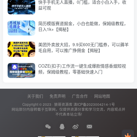
快手手机无人直播，0门槛，适合小白入手，收
益可观
简历模版赛道掘金，小白也能做，保姆级教程，
日入1k+【揭秘】
美团外卖放大招，9.9买600无门槛券，可以薅羊
毛自用，可以推广挣佣金【揭秘】
COZE(扣子)工作流一键生成爆款情感香烟短视
频，保姆级教程，零基础快速入门
关于我们
免责声明
广告合作
网站地图
Copyright © 2023 ·
狼哥资源库
滇ICP备2023004214-1号
网站部分内容转载于互联网，仅提供资源分享和学习交流，内容观点并
不代表本站立场!