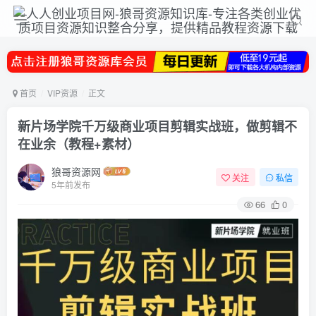
首页
VIP资源
正文
新片场学院千万级商业项目剪辑实战班，做剪辑不
在业余（教程+素材）
狼哥资源网
关注
私信
5年前发布
66
0