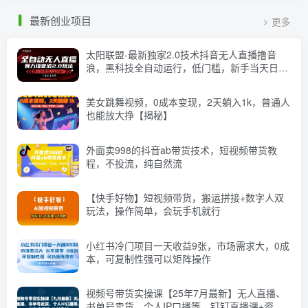
最新创业项目
更多
太阳联盟-最新独家2.0技术抖音无人直播撸音
浪，黑科技全自动运行，低门槛，新手当天日入
2k+【揭秘】
美女跳舞视频，0成本变现，2天躺入1k，普通人
也能放大挣【揭秘】
外面卖998的抖音ab带货技术，短视频带货教
程，不投流，纯自然流
【快手好物】短视频带货，搬运拼接+数字人双
玩法，操作简单，会玩手机就行
小红书冷门项目一天收益9张，市场需求大，0成
本，可复制性强可以矩阵操作
视频号带货实操课【25年7月最新】无人直播、
书单号卖货、个人IP口播等，钉钉直播课+资料