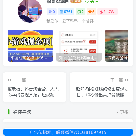
狼哥资源网
关注
0
9761
0
5
81.7W+
我爱你，爱了整整一个曾经
小游戏掘金项目-快手商业养机教程（小游戏养机）
如何在拼多多薅羊毛，教你撸品台无门槛优惠券，一单利润50-300！
上一篇
下一篇
蟹老板：抖音淘金营，人人
赵洋·轻松赚钱的修图变现项
必学的变现方法，短视频搞
目：10秒修出高点赞能赚钱
钱如此简单
的照片（18节视频课）
猜你喜欢
更多