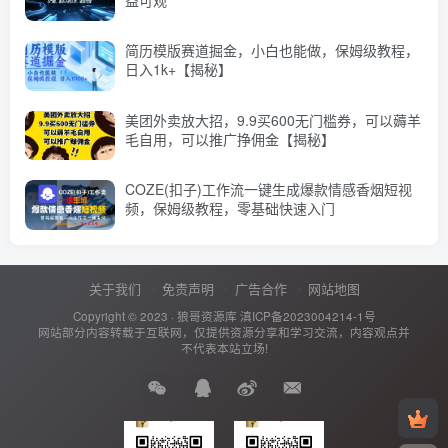
简历模版赛道掘金，小白也能做，保姆级教程，
日入1k+【揭秘】
美团外卖放大招，9.9买600无门槛券，可以薅羊
毛自用，可以推广挣佣金【揭秘】
COZE(扣子)工作流一键生成爆款情感香烟短视
频，保姆级教程，零基础快速入门
关于我们
免责声明
广告合作
网站地图
Copyright © 2023 ·
狼哥资源库
滇ICP备2023004214-1号
网站部分内容转载于互联网，仅提供资源分享和学习交流，内容观点并
不代表本站立场!