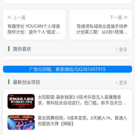
上一篇
下一篇
有趣学社·YOUCAN个人增值
陈维贤私域商业盘操手培养
陪伴计划：提升个人“稳定可
计划第三期：从0到1梳理可
持续赚钱能力”
落地的私域商业操盘方案
猜你喜欢
更多
最新创业项目
更多
太阳联盟-最新独家2.0技术抖音无人直播撸音
浪，黑科技全自动运行，低门槛，新手当天日入
2k+【揭秘】
美女跳舞视频，0成本变现，2天躺入1k，普通人
也能放大挣【揭秘】