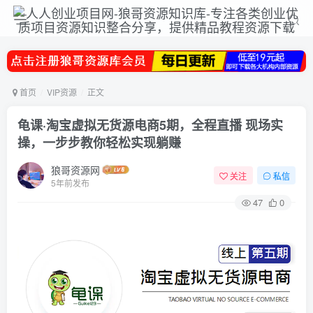
首页
VIP资源
正文
龟课·淘宝虚拟无货源电商5期，全程直播 现场实
操，一步步教你轻松实现躺赚
狼哥资源网
关注
私信
5年前发布
47
0