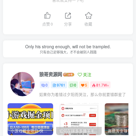
点赞
0
分享
收藏
Only his strong enough, will not be trampled.
只有自己足够强大，才不会被别人践踏
狼哥资源网
关注
0
9761
0
5
81.7W+
如果你为着错过夕阳而哭泣，那么你就要错群星了
小游戏掘金项目-快手商业养机教程（小游戏养机）
如何在拼多多薅羊毛，教你撸品台无门槛优惠券，一单利润50-300！