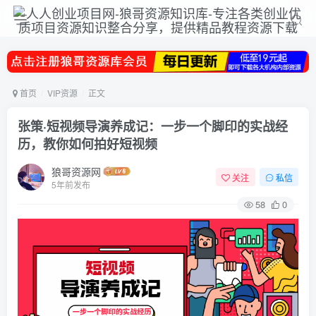
首页
VIP资源
正文
张策·短视频导演养成记：一步一个脚印的实战经
历，教你如何拍好短视频
狼哥资源网
关注
私信
5年前发布
58
0