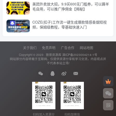
美团外卖放大招，9.9买600无门槛券，可以薅羊
毛自用，可以推广挣佣金【揭秘】
COZE(扣子)工作流一键生成爆款情感香烟短视
频，保姆级教程，零基础快速入门
关于我们
免责声明
广告合作
网站地图
Copyright © 2023 ·
狼哥资源库
滇ICP备2023004214-1号
网站部分内容转载于互联网，仅提供资源分享和学习交流，内容观点并
不代表本站立场!
扫码加入资源分
扫码加微信