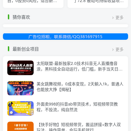
目，0投资0风险，适合新手
了72.8 被动可持续收益项目
操作
未来可期
猜你喜欢
更多
最新创业项目
更多
太阳联盟-最新独家2.0技术抖音无人直播撸音
浪，黑科技全自动运行，低门槛，新手当天日入
2k+【揭秘】
美女跳舞视频，0成本变现，2天躺入1k，普通人
也能放大挣【揭秘】
外面卖998的抖音ab带货技术，短视频带货教
程，不投流，纯自然流
【快手好物】短视频带货，搬运拼接+数字人双
玩法，操作简单，会玩手机就行