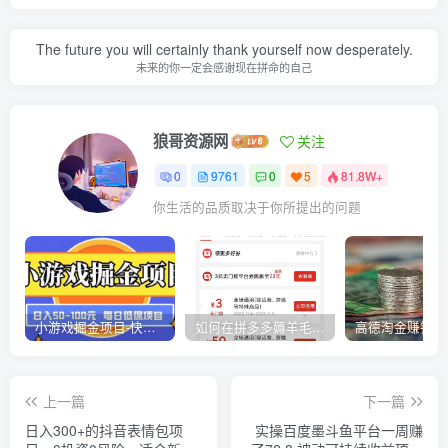
The future you will certainly thank yourself now desperately.
未来的你一定会感谢现在拼命的自己
狼哥资源网
关注
0
9761
0
5
81.8W+
你生活的品质取决于你所提出的问题
小游戏掘金项目-快手商业养机教程（小游戏养机）
如何在拼多多薅羊毛，教你撸品台无门槛优惠券，一单利润50-300！
上一篇
下一篇
日入300+的抖音表情包项
实操百度墨斗鱼平台一周赚