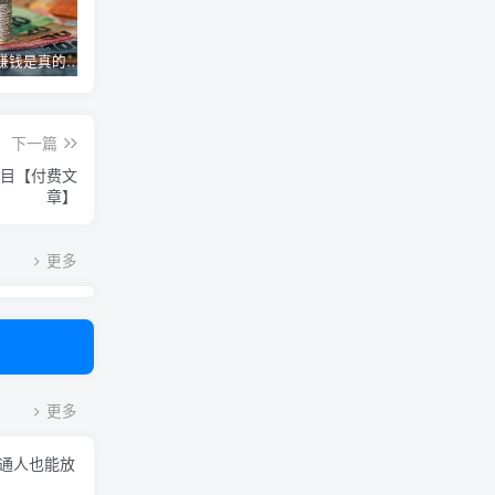
高德淘金赚钱是真的吗，拍照就能赚钱？大神拍拍照片就赚了140W！
抖直养机最新教程(小游戏养机)，单机30以上
倒卖二手书有多暴利，一单可赚100+，99%的人都不知道的冷门副业！
下一篇
项目【付费文
章】
更多
更多
普通人也能放