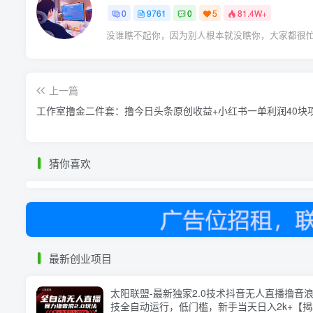
0
9761
0
5
81.4W+
没谁瞧不起你，因为别人根本就没瞧你，大家都很
上一篇
工作室撸金二件套：撸今日头条原创收益+小红书一单利润40块
猜你喜欢
最新创业项目
太阳联盟-最新独家2.0技术抖音无人直播撸音
技全自动运行，低门槛，新手当天日入2k+【