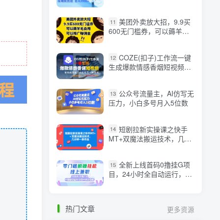
入1k+【揭秘】
美团外卖放大招，9.9买
11
600无门槛券，可以薅羊毛
自用，可以推广挣佣金【揭
秘】
COZE(扣子)工作流一键
12
生成爆款情感香烟短视频，
保姆级教程，零基础快速入
门
公众号流量主，AI仿写无
13
压力，小白多号月入5位数
短剧拉新实操课之快手
14
MT+双魔法搬运技术，几分
钟一条作品
全新上线首码0撸挂G项
15
目，24小时全自动运行，，
无需实名无需看广告，小白
轻松日入三位数【揭秘】
热门文章
更多资源