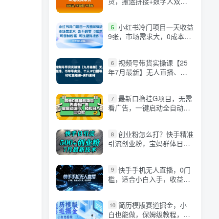
货，搬运拼接+数字人双玩
法，操作简单，会玩手机就
行
小红书冷门项目一天收益
5
9张，市场需求大，0成本，
可复制性强可以矩阵操作
视频号带货实操课【25
6
年7月最新】无人直播、书
单号卖货、个人IP口播等，
钉钉直播课+资料素材
最新口撸挂G项目，无需
7
看广告，一键启动全自动运
行，轻松日入三位数【揭
秘】
创业粉怎么打？快手精准
8
引流创业粉，宝妈群体日进
500+精准流量
快手手机无人直播，0门
9
槛，适合小白入手，收益可
观
简历模版赛道掘金，小
10
白也能做，保姆级教程，日