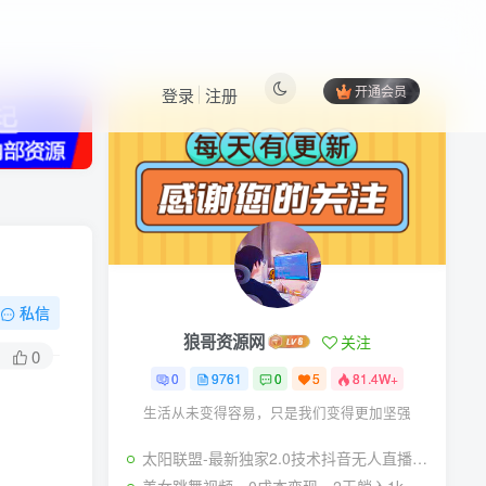
开通会员
登录
注册
热门文章
更多资源
私信
狼哥资源网
关注
0
0
9761
0
5
81.4W+
生活从未变得容易，只是我们变得更加坚强
太阳联盟-最新独家2.0技术抖音无人直播撸音浪，黑科技全自动运行，低门槛，新手当天日入2k+【揭秘】