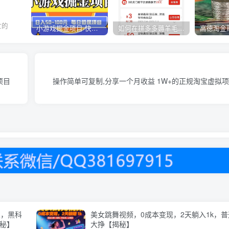
忙的
小游戏掘金项目-快手商业养机教程（小游戏养机）
如何在拼多多薅羊毛，教你撸品台无门槛优惠券，一单利润50-300！
项目
操作简单可复制,分享一个月收益 1W+的正规淘宝虚拟
浪，黑科
美女跳舞视频，0成本变现，2天躺入1k，
揭秘】
大挣【揭秘】