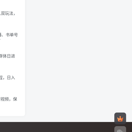
人双玩法，
播、书单号
材
群体日进
程，日入
短视频，保