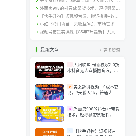
美女跳舞视频，0成本变现，2天躺入1k，普通人也能放大挣【揭秘】
外面卖998的抖音ab带货技术，短视频带货教程，不投流，纯自然流
【快手好物】短视频带货，搬运拼接+数字人双玩法，操作简单，会玩手机就行
小红书冷门项目一天收益9张，市场需求大，0成本，可复制性强可以矩阵操作
视频号带货实操课【25年7月最新】无人直播、书单号卖货、个人IP口播等，钉钉直播课+资料素材
最新文章
更多资源
太阳联盟-最新独家2.0技
1
术抖音无人直播撸音浪，黑
科技全自动运行，低门槛，
新手当天日入2k+【揭秘】
美女跳舞视频，0成本变
2
现，2天躺入1k，普通人也
能放大挣【揭秘】
外面卖998的抖音ab带货
3
技术，短视频带货教程，不
投流，纯自然流
【快手好物】短视频带
4