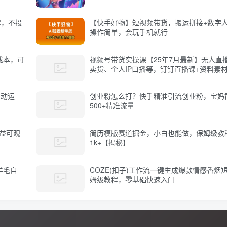
程，不投
【快手好物】短视频带货，搬运拼接+数字
操作简单，会玩手机就行
成本，可
视频号带货实操课【25年7月最新】无人直
卖货、个人IP口播等，钉钉直播课+资料素
自动运
创业粉怎么打？快手精准引流创业粉，宝妈
500+精准流量
益可观
简历模版赛道掘金，小白也能做，保姆级教
1k+【揭秘】
羊毛自
COZE(扣子)工作流一键生成爆款情感香烟
姆级教程，零基础快速入门