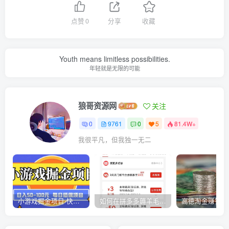
点赞
0
分享
收藏
Youth means limitless possibilities.
年轻就是无限的可能
狼哥资源网
关注
0
9761
0
5
81.4W+
我很平凡，但我独一无二
小游戏掘金项目-快手商业养机教程（小游戏养机）
如何在拼多多薅羊毛，教你撸品台无门槛优惠券，一单利润50-300！