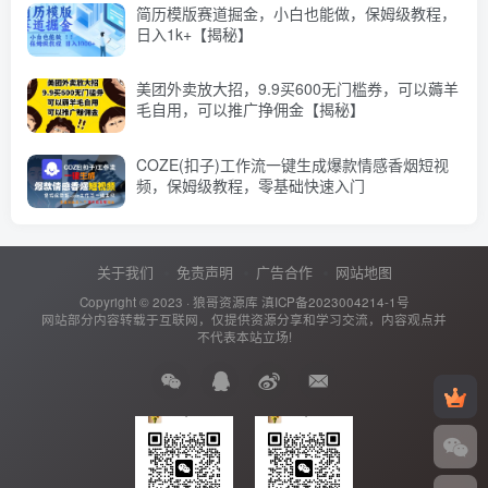
简历模版赛道掘金，小白也能做，保姆级教程，
日入1k+【揭秘】
美团外卖放大招，9.9买600无门槛券，可以薅羊
毛自用，可以推广挣佣金【揭秘】
COZE(扣子)工作流一键生成爆款情感香烟短视
频，保姆级教程，零基础快速入门
关于我们
免责声明
广告合作
网站地图
Copyright © 2023 ·
狼哥资源库
滇ICP备2023004214-1号
网站部分内容转载于互联网，仅提供资源分享和学习交流，内容观点并
不代表本站立场!