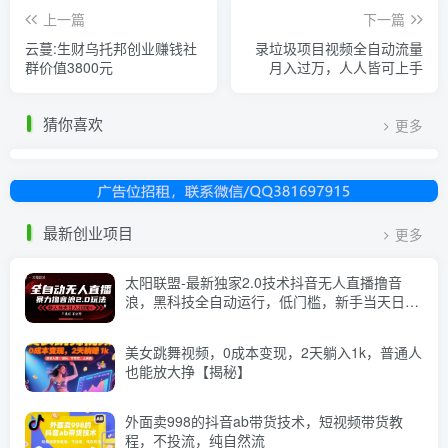
上一篇
下一篇
云蔓:生财乌托邦创业赚钱社
录垃圾项目视频全自动流量
群价值3800元
月入过万，人人皆可上手
猜你喜欢
更多
最新创业项目
更多
太阳联盟-最新独家2.0技术抖音无人直播撸音
浪，黑科技全自动运行，低门槛，新手当天日入
2k+【揭秘】
美女跳舞视频，0成本变现，2天躺入1k，普通人
也能放大挣【揭秘】
外面卖998的抖音ab带货技术，短视频带货教
程，不投流，纯自然流