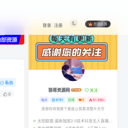
开通会员
登录
注册
热门文章
更多资源
私信
狼哥资源网
关注
0
0
9761
0
5
81.6W+
感谢你将我推下悬崖让我看清整片天空
太阳联盟-最新独家2.0技术抖音无人直播撸音浪，黑科技全自动运行，低门槛，新手当天日入2k+【揭秘】