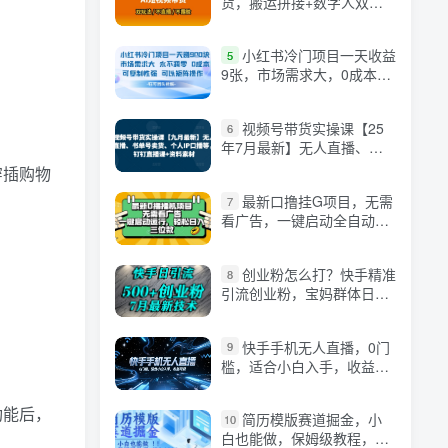
货，搬运拼接+数字人双玩
法，操作简单，会玩手机就
行
小红书冷门项目一天收益
5
9张，市场需求大，0成本，
可复制性强可以矩阵操作
视频号带货实操课【25
6
年7月最新】无人直播、书
单号卖货、个人IP口播等，
穿插购物
钉钉直播课+资料素材
最新口撸挂G项目，无需
7
看广告，一键启动全自动运
行，轻松日入三位数【揭
秘】
创业粉怎么打？快手精准
8
引流创业粉，宝妈群体日进
500+精准流量
快手手机无人直播，0门
9
槛，适合小白入手，收益可
观
功能后，
简历模版赛道掘金，小
10
白也能做，保姆级教程，日