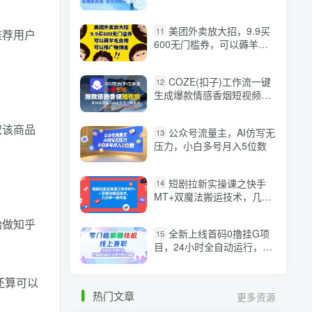
入1k+【揭秘】
美团外卖放大招，9.9买
11
推荐用户
600无门槛券，可以薅羊毛
自用，可以推广挣佣金【揭
秘】
COZE(扣子)工作流一键
12
生成爆款情感香烟短视频，
保姆级教程，零基础快速入
门
取该商品
公众号流量主，AI仿写无
13
压力，小白多号月入5位数
短剧拉新实操课之快手
14
MT+双魔法搬运技术，几分
钟一条作品
始做知乎
全新上线首码0撸挂G项
15
目，24小时全自动运行，，
无需实名无需看广告，小白
轻松日入三位数【揭秘】
还算可以
热门文章
更多资源