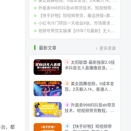
美女跳舞视频，0成本变现，2天躺入1k，普通人也能放大挣【揭秘】
外面卖998的抖音ab带货技术，短视频带货教程，不投流，纯自然流
【快手好物】短视频带货，搬运拼接+数字人双玩法，操作简单，会玩手机就行
小红书冷门项目一天收益9张，市场需求大，0成本，可复制性强可以矩阵操作
视频号带货实操课【25年7月最新】无人直播、书单号卖货、个人IP口播等，钉钉直播课+资料素材
最新文章
更多资源
太阳联盟-最新独家2.0技
1
术抖音无人直播撸音浪，黑
科技全自动运行，低门槛，
新手当天日入2k+【揭秘】
美女跳舞视频，0成本变
2
现，2天躺入1k，普通人也
能放大挣【揭秘】
外面卖998的抖音ab带货
3
技术，短视频带货教程，不
投流，纯自然流
【快手好物】短视频带
平台，都
4