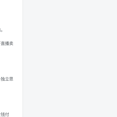
前。
开直播卖
备独立思
金钱付