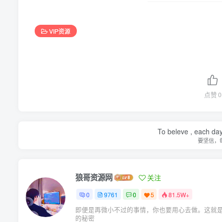
VIP资源
点赞
0
To beleve , each day
要坚信，
狼哥资源网
关注
0
9761
0
5
81.5W+
即便是再微小不过的事情，你也要用心去做。这就
的秘密