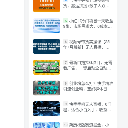
货，搬运拼接+数字人双玩
法，操作简单，会玩手机就
行
小红书冷门项目一天收益
5
9张，市场需求大，0成本，
可复制性强可以矩阵操作
视频号带货实操课【25
6
年7月最新】无人直播、书
单号卖货、个人IP口播等，
钉钉直播课+资料素材
最新口撸挂G项目，无需
7
看广告，一键启动全自动运
行，轻松日入三位数【揭
秘】
创业粉怎么打？快手精准
8
引流创业粉，宝妈群体日进
500+精准流量
快手手机无人直播，0门
9
槛，适合小白入手，收益可
观
简历模版赛道掘金，小
10