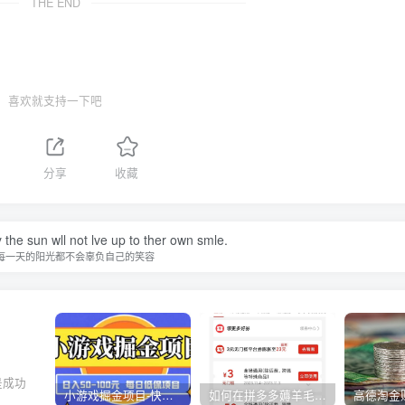
THE END
喜欢就支持一下吧
分享
收藏
 the sun wll not lve up to ther own smle.
每一天的阳光都不会辜负自己的笑容
是成功
小游戏掘金项目-快手商业养机教程（小游戏养机）
如何在拼多多薅羊毛，教你撸品台无门槛优惠券，一单利润50-300！