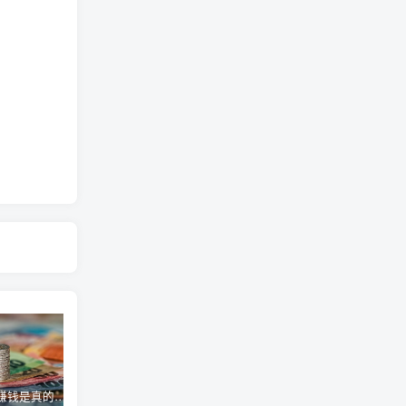
高德淘金赚钱是真的吗，拍照就能赚钱？大神拍拍照片就赚了140W！
抖直养机最新教程(小游戏养机)，单机30以上
倒卖二手书有多暴利，一单可赚100+，99%的人都不知道的冷门副业！