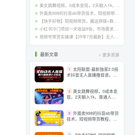
美女跳舞视频，0成本变现，2天躺入1k，普通人也能放大挣【揭秘】
外面卖998的抖音ab带货技术，短视频带货教程，不投流，纯自然流
【快手好物】短视频带货，搬运拼接+数字人双玩法，操作简单，会玩手机就行
小红书冷门项目一天收益9张，市场需求大，0成本，可复制性强可以矩阵操作
视频号带货实操课【25年7月最新】无人直播、书单号卖货、个人IP口播等，钉钉直播课+资料素材
最新文章
更多资源
太阳联盟-最新独家2.0技
1
术抖音无人直播撸音浪，黑
科技全自动运行，低门槛，
新手当天日入2k+【揭秘】
美女跳舞视频，0成本变
2
现，2天躺入1k，普通人也
能放大挣【揭秘】
外面卖998的抖音ab带货
3
技术，短视频带货教程，不
投流，纯自然流
【快手好物】短视频带
4