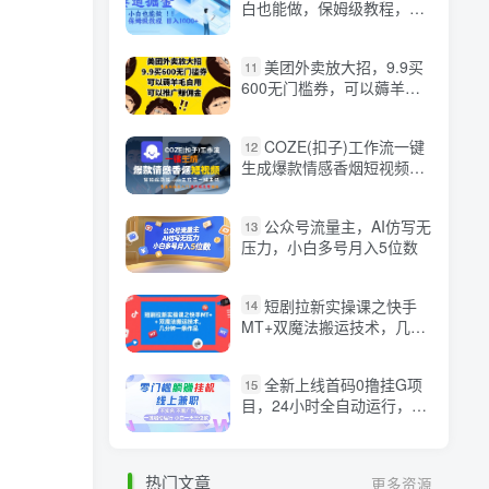
白也能做，保姆级教程，日
入1k+【揭秘】
美团外卖放大招，9.9买
11
600无门槛券，可以薅羊毛
自用，可以推广挣佣金【揭
秘】
COZE(扣子)工作流一键
12
生成爆款情感香烟短视频，
保姆级教程，零基础快速入
门
公众号流量主，AI仿写无
13
压力，小白多号月入5位数
短剧拉新实操课之快手
14
MT+双魔法搬运技术，几分
钟一条作品
全新上线首码0撸挂G项
15
目，24小时全自动运行，，
无需实名无需看广告，小白
轻松日入三位数【揭秘】
热门文章
更多资源