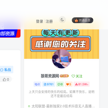
开通会员
登录
注册
热门文章
更多资源
私信
狼哥资源网
关注
0
0
9761
0
5
81.5W+
上天只会安排的快乐的结局。如果不快乐，说明
还不是最后结局
太阳联盟-最新独家2.0技术抖音无人直播撸音浪，黑科技全自动运行，低门槛，新手当天日入2k+【揭秘】