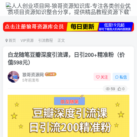
首页
VIP资源
引流教程
正文
白龙随笔豆瓣深度引流课，日引200+精准粉（价
值598元）
狼哥资源网
关注
私信
5年前发布
59
0