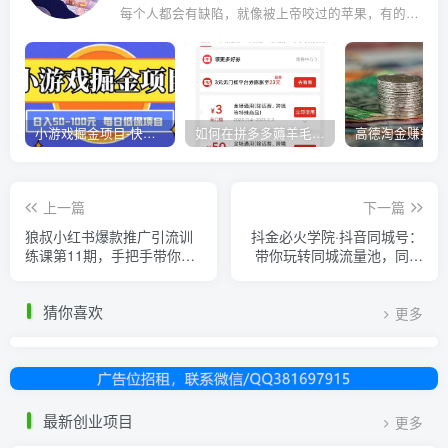
每个人都会有缺陷，就像被上帝咬过的苹果，有的人缺陷比较大，正是因为上帝特别喜欢他的芬芳
小游戏掘金项目-快手商业养机教程（小游戏养机）
如何在拼多多薅羊毛，教你撸品台无门槛优惠券，一单利润50-300！
上一篇
下一篇
狼叔小红书爆款推广引流训
抖金必火学院·抖音同城号：
练课第11期，手把手带你玩
带你玩转同城流量池，同城
转小红书
实体经济的机会来了
猜你喜欢
更多
最新创业项目
更多