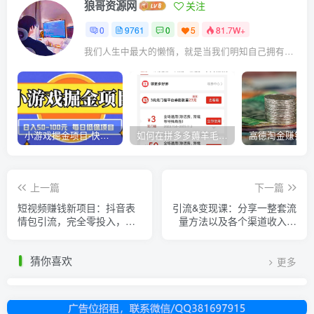
狼哥资源网
关注
0
9761
0
5
81.7W+
我们人生中最大的懒惰，就是当我们明知自己拥有作出选择的能力，却不去主动改变而是放任它的生活态度
小游戏掘金项目-快手商业养机教程（小游戏养机）
如何在拼多多薅羊毛，教你撸品台无门槛优惠券，一单利润50-300！
上一篇
下一篇
短视频赚钱新项目：抖音表
引流&变现课：分享一整套流
情包引流，完全零投入，做
量方法以及各个渠道收入，
得好 月入2万+速来搞钱
每月最低1万起！
猜你喜欢
更多