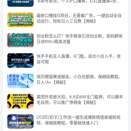
书单号卖货、个人IP口播等，钉钉直播课+资料
素材
最新口撸挂G项目，无需看广告，一键启动全自
动运行，轻松日入三位数【揭秘】
创业粉怎么打？快手精准引流创业粉，宝妈群体
日进500+精准流量
快手手机无人直播，0门槛，适合小白入手，收
益可观
简历模版赛道掘金，小白也能做，保姆级教程，
日入1k+【揭秘】
美团外卖放大招，9.9买600无门槛券，可以薅羊
毛自用，可以推广挣佣金【揭秘】
COZE(扣子)工作流一键生成爆款情感香烟短视
频，保姆级教程，零基础快速入门