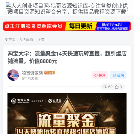
首页
VIP资源
正文
淘宝大学：流量聚金14天快速玩转直搜，超引爆店
铺流量，价值8800元
狼哥资源网
关注
私信
5年前发布
62
0