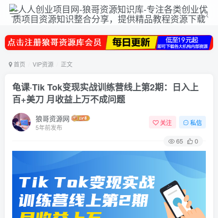
首页
VIP资源
正文
龟课·Tik Tok变现实战训练营线上第2期：日入上
百+美刀 月收益上万不成问题
狼哥资源网
关注
私信
5年前发布
65
0