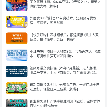
美女跳舞视频，0成本变现，2天躺入1k，普通人
也能放大挣【揭秘】
外面卖998的抖音ab带货技术，短视频带货教
程，不投流，纯自然流
【快手好物】短视频带货，搬运拼接+数字人双
玩法，操作简单，会玩手机就行
小红书冷门项目一天收益9张，市场需求大，0成
本，可复制性强可以矩阵操作
视频号带货实操课【25年7月最新】无人直播、
书单号卖货、个人IP口播等，钉钉直播课+资料
素材
最新口撸挂G项目，无需看广告，一键启动全自
动运行，轻松日入三位数【揭秘】
创业粉怎么打？快手精准引流创业粉，宝妈群体
日进500+精准流量