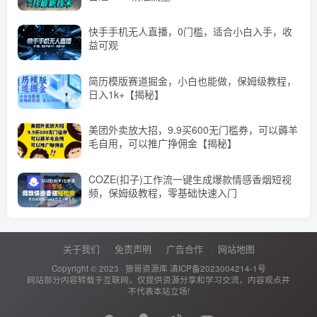
快手手机无人直播，0门槛，适合小白入手，收
益可观
简历模版赛道掘金，小白也能做，保姆级教程，
日入1k+【揭秘】
美团外卖放大招，9.9买600无门槛券，可以薅羊
毛自用，可以推广挣佣金【揭秘】
COZE(扣子)工作流一键生成爆款情感香烟短视
频，保姆级教程，零基础快速入门
关于我们
免责声明
广告合作
网站地图
Copyright © 2023 ·
狼哥资源库
滇ICP备2023004214-1号
网站部分内容转载于互联网，仅提供资源分享和学习交流，内容观点并
不代表本站立场!