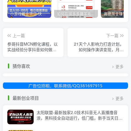
小游戏掘金项目-快手商业养机教程（小游戏养机）
如何在拼多多薅羊毛，教你撸品台无门槛优惠券，一单利润50-300！
上一篇
下一篇
参哥抖音MCN孵化课程，以
21天个人影响力打造计划，
实战经验分享抖音如何做的
如何操作演讲变现，月入
方法及变现逻辑价值4980元
10000+
（完结）
猜你喜欢
更多
最新创业项目
更多
太阳联盟-最新独家2.0技术抖音无人直播撸音
浪，黑科技全自动运行，低门槛，新手当天日入
2k+【揭秘】