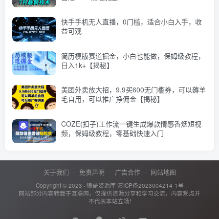
快手手机无人直播，0门槛，适合小白入手，收
益可观
简历模版赛道掘金，小白也能做，保姆级教程，
日入1k+【揭秘】
美团外卖放大招，9.9买600无门槛券，可以薅羊
毛自用，可以推广挣佣金【揭秘】
COZE(扣子)工作流一键生成爆款情感香烟短视
频，保姆级教程，零基础快速入门
关于我们
免责声明
广告合作
网站地图
Copyright © 2023 ·
狼哥资源库
滇ICP备2023004214-1号
网站部分内容转载于互联网，仅提供资源分享和学习交流，内容观点并
不代表本站立场!