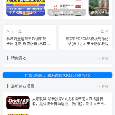
小游戏掘金项目-快手商业养机教程（小游戏养机）
如何在拼多多薅羊毛，教你撸品台无门槛优惠券，一单利润50-300！
上一篇
下一篇
私域流量运营王炸训练营：
织梦DEDECMS模板制作仿
全网引流+裂变涨粉+私域运
站(含手机)+安全防护教程
营+高效成交
猜你喜欢
更多
最新创业项目
更多
太阳联盟-最新独家2.0技术抖音无人直播撸音
浪，黑科技全自动运行，低门槛，新手当天日入
2k+【揭秘】