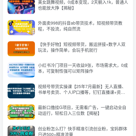
美女跳舞视频，0成本变现，2天躺入1k，普通人
也能放大挣【揭秘】
外面卖998的抖音ab带货技术，短视频带货教
程，不投流，纯自然流
【快手好物】短视频带货，搬运拼接+数字人双
玩法，操作简单，会玩手机就行
小红书冷门项目一天收益9张，市场需求大，0成
本，可复制性强可以矩阵操作
视频号带货实操课【25年7月最新】无人直播、
书单号卖货、个人IP口播等，钉钉直播课+资料
素材
最新口撸挂G项目，无需看广告，一键启动全自
动运行，轻松日入三位数【揭秘】
创业粉怎么打？快手精准引流创业粉，宝妈群体
日进500+精准流量