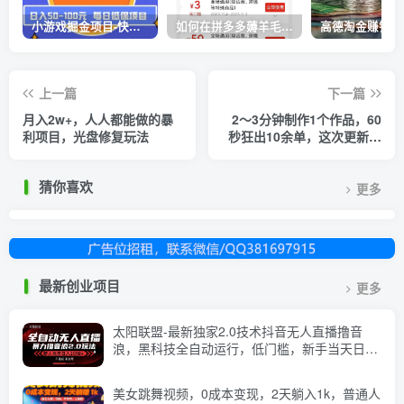
小游戏掘金项目-快手商业养机教程（小游戏养机）
如何在拼多多薅羊毛，教你撸品台无门槛优惠券，一单利润50-300！
上一篇
下一篇
月入2w+，人人都能做的暴
2～3分钟制作1个作品，60
利项目，光盘修复玩法
秒狂出10余单，这次更新的
“男粉”变现玩法超暴利、超
耐造、超轻松
猜你喜欢
更多
最新创业项目
更多
太阳联盟-最新独家2.0技术抖音无人直播撸音
浪，黑科技全自动运行，低门槛，新手当天日入
2k+【揭秘】
美女跳舞视频，0成本变现，2天躺入1k，普通人