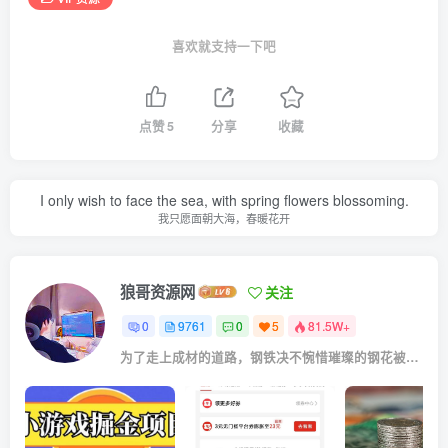
喜欢就支持一下吧
点赞
5
分享
收藏
I only wish to face the sea, with spring flowers blossoming.
我只愿面朝大海，春暖花开
狼哥资源网
关注
0
9761
0
5
81.5W+
为了走上成材的道路，钢铁决不惋惜璀璨的钢花被遗弃