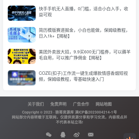
快手手机无人直播，0门槛，适合小白入手，收
益可观
简历模版赛道掘金，小白也能做，保姆级教程，
日入1k+【揭秘】
美团外卖放大招，9.9买600无门槛券，可以薅羊
毛自用，可以推广挣佣金【揭秘】
COZE(扣子)工作流一键生成爆款情感香烟短视
频，保姆级教程，零基础快速入门
关于我们
免责声明
广告合作
网站地图
Copyright © 2023 ·
狼哥资源库
滇ICP备2023004214-1号
网站部分内容转载于互联网，仅提供资源分享和学习交流，内容观点并
不代表本站立场!