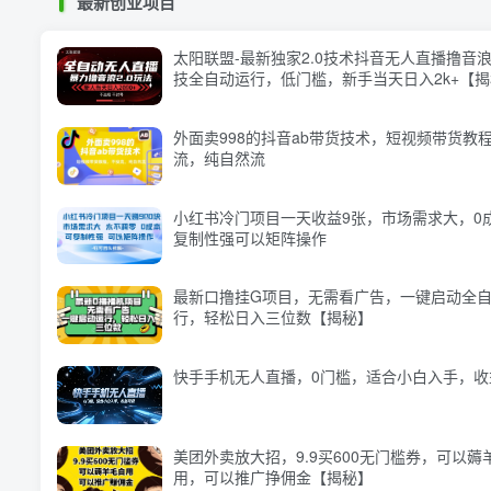
最新创业项目
太阳联盟-最新独家2.0技术抖音无人直播撸音
技全自动运行，低门槛，新手当天日入2k+【
外面卖998的抖音ab带货技术，短视频带货教
流，纯自然流
小红书冷门项目一天收益9张，市场需求大，0
复制性强可以矩阵操作
最新口撸挂G项目，无需看广告，一键启动全
行，轻松日入三位数【揭秘】
快手手机无人直播，0门槛，适合小白入手，收
美团外卖放大招，9.9买600无门槛券，可以薅
用，可以推广挣佣金【揭秘】