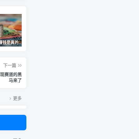
高德淘金赚钱是真的吗，拍照就能赚钱？大神拍拍照片就赚了140W！
抖直养机最新教程(小游戏养机)，单机30以上
倒卖二手书有多暴利，一单可赚100+，99%的人都不知道的冷门副业！
下一篇
变现赛道的黑
马来了
更多