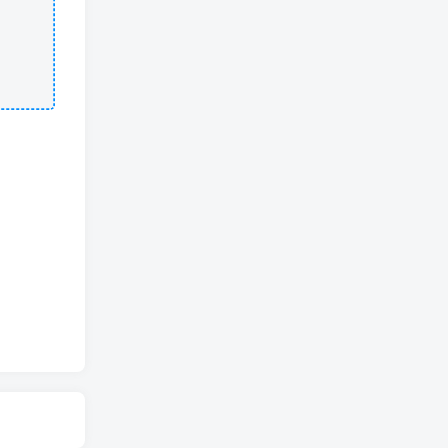
保姆级教程，零基础快速入
门
公众号流量主，AI仿写无
13
压力，小白多号月入5位数
短剧拉新实操课之快手
14
MT+双魔法搬运技术，几分
钟一条作品
全新上线首码0撸挂G项
15
目，24小时全自动运行，，
无需实名无需看广告，小白
轻松日入三位数【揭秘】
更多资源