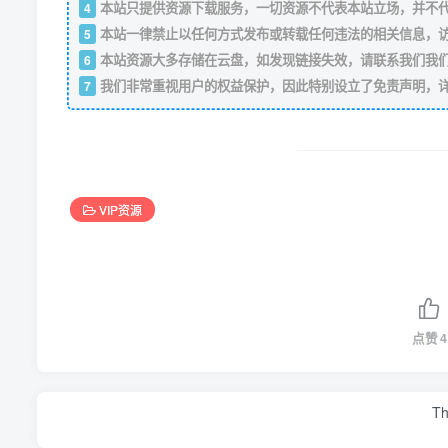
本站只提供资源下载服务，一切资源不代表本站立场，并不
4
本站一律禁止以任何方式发布或转载任何违法的相关信息，
5
本站资源大多存储在云盘，如发现链接失效，请联系我们我
6
我们非常重视用户的权益保护，因此特别设立了免责声明，
7
VIP资源
点赞
4
Th