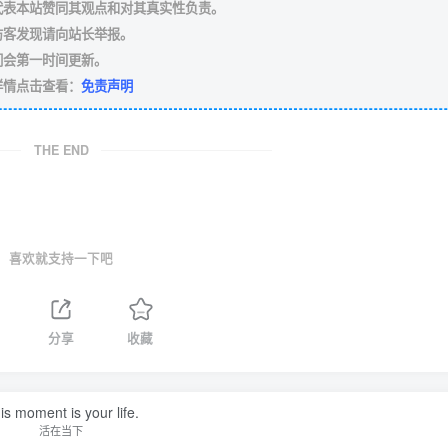
代表本站赞同其观点和对其真实性负责。
访客发现请向站长举报。
们会第一时间更新。
详情点击查看：
免责声明
THE END
喜欢就支持一下吧
分享
收藏
is moment is your life.
活在当下