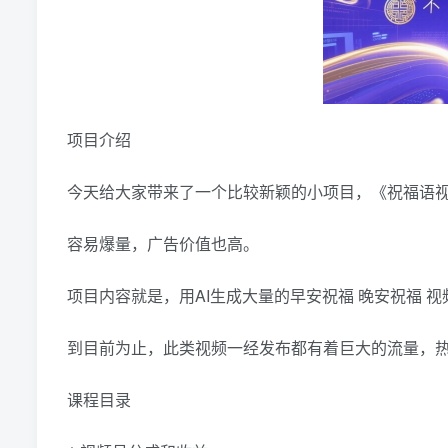
项目介绍
今天给大家带来了一个比较新颖的小项目，《祝福语
容易爆量，广告价值也高。
项目内容就是，用AI生成大量的早安祝福 晚安祝福
到目前为止，此类视频一经发布都有着巨大的流量，热
课程目录