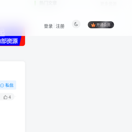
热门文章
更多资源
开通会员
登录
注册
私信
狼哥资源网
关注
4
0
9761
0
5
81.6W+
照亮前方的路，路就会被找到
太阳联盟-最新独家2.0技术抖音无人直播撸音浪，黑科技全自动运行，低门槛，新手当天日入2k+【揭秘】