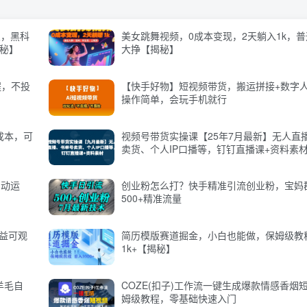
浪，黑科
美女跳舞视频，0成本变现，2天躺入1k，
揭秘】
大挣【揭秘】
程，不投
【快手好物】短视频带货，搬运拼接+数字
操作简单，会玩手机就行
成本，可
视频号带货实操课【25年7月最新】无人直
卖货、个人IP口播等，钉钉直播课+资料素
自动运
创业粉怎么打？快手精准引流创业粉，宝妈
500+精准流量
益可观
简历模版赛道掘金，小白也能做，保姆级教
1k+【揭秘】
羊毛自
COZE(扣子)工作流一键生成爆款情感香烟
姆级教程，零基础快速入门