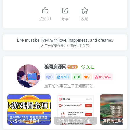
点赞
14
分享
收藏
Life must be lived with love, happiness, and dreams.
人生一定要有爱，有快乐，有梦想
狼哥资源网
关注
0
9761
0
5
81.6W+
最可怕的事莫过于无知而行动
小游戏掘金项目-快手商业养机教程（小游戏养机）
如何在拼多多薅羊毛，教你撸品台无门槛优惠券，一单利润50-300！