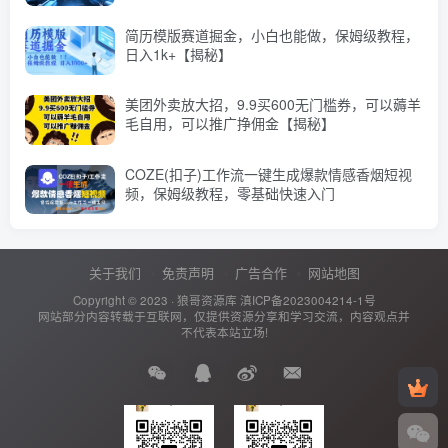
简历模版赛道掘金，小白也能做，保姆级教程，
日入1k+【揭秘】
美团外卖放大招，9.9买600无门槛券，可以薅羊
毛自用，可以推广挣佣金【揭秘】
COZE(扣子)工作流一键生成爆款情感香烟短视
频，保姆级教程，零基础快速入门
关于我们
免责声明
广告合作
网站地图
Copyright © 2023 ·
狼哥资源库
滇ICP备2023004214-1号
网站部分内容转载于互联网，仅提供资源分享和学习交流，内容观点并
不代表本站立场!