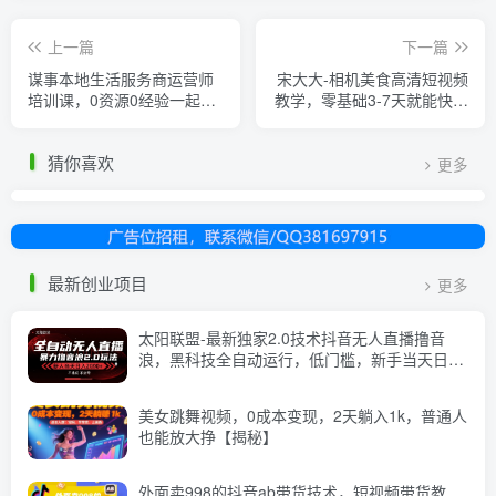
上一篇
下一篇
谋事本地生活服务商运营师
宋大大-相机美食高清短视频
培训课，0资源0经验一起玩
教学，零基础3-7天就能快速
转本地生活
上手，掌握用单反或者微单
拍摄美食短视频
猜你喜欢
更多
最新创业项目
更多
太阳联盟-最新独家2.0技术抖音无人直播撸音
浪，黑科技全自动运行，低门槛，新手当天日入
2k+【揭秘】
美女跳舞视频，0成本变现，2天躺入1k，普通人
也能放大挣【揭秘】
外面卖998的抖音ab带货技术，短视频带货教