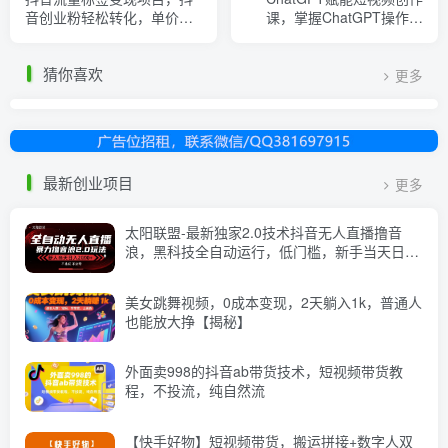
音创业粉轻松转化，单价高
课，​掌握ChatGPT操作方
收益简单
法，教你用GPT高效产出爆
款内容
猜你喜欢
更多
最新创业项目
更多
太阳联盟-最新独家2.0技术抖音无人直播撸音
浪，黑科技全自动运行，低门槛，新手当天日入
2k+【揭秘】
美女跳舞视频，0成本变现，2天躺入1k，普通人
也能放大挣【揭秘】
外面卖998的抖音ab带货技术，短视频带货教
程，不投流，纯自然流
【快手好物】短视频带货，搬运拼接+数字人双