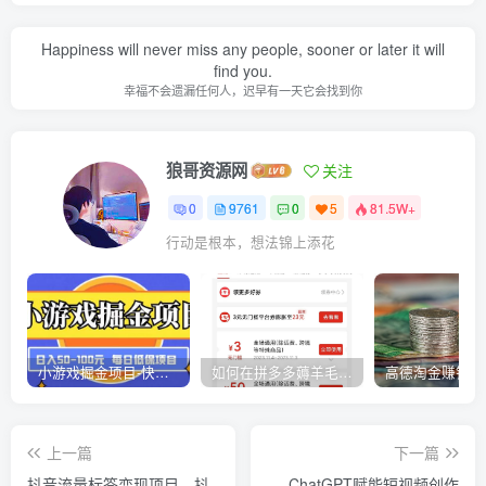
Happiness will never miss any people, sooner or later it will
find you.
幸福不会遗漏任何人，迟早有一天它会找到你
狼哥资源网
关注
0
9761
0
5
81.5W+
行动是根本，想法锦上添花
小游戏掘金项目-快手商业养机教程（小游戏养机）
如何在拼多多薅羊毛，教你撸品台无门槛优惠券，一单利润50-300！
上一篇
下一篇
抖音流量标签变现项目，抖
ChatGPT赋能短视频创作