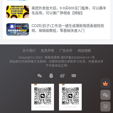
美团外卖放大招，9.9买600无门槛券，可以薅羊
毛自用，可以推广挣佣金【揭秘】
COZE(扣子)工作流一键生成爆款情感香烟短视
频，保姆级教程，零基础快速入门
关于我们
免责声明
广告合作
网站地图
Copyright © 2023 ·
狼哥资源库
滇ICP备2023004214-1号
网站部分内容转载于互联网，仅提供资源分享和学习交流，内容观点并
不代表本站立场!