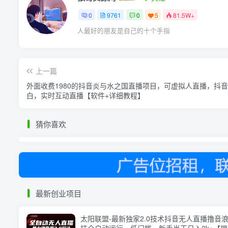
0
9761
0
5
81.5W+
人最好的朋友是自己的十个手指
上一篇
外面收费1980的抖音炎与水之国直播项目，可虚拟人直播，抖
白，实时互动直播【软件+详细教程】
猜你喜欢
最新创业项目
太阳联盟-最新独家2.0技术抖音无人直播撸音