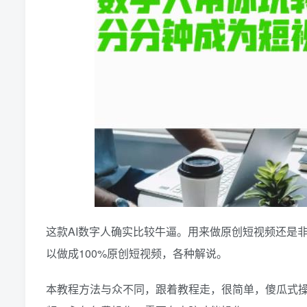
这款AI数字人确实比较牛逼。用来做原创短视频还是非
以做成100%原创短视频，各种解说。
本教程方法与众不同，跟着教程走，很简单，傻瓜式