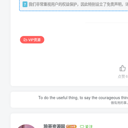
我们非常重视用户的权益保护，因此特别设立了免责声明，
7
VIP资源
点赞
6
To do the useful thing, to say the courageous thing
做有用的事
狼哥资源网
关注