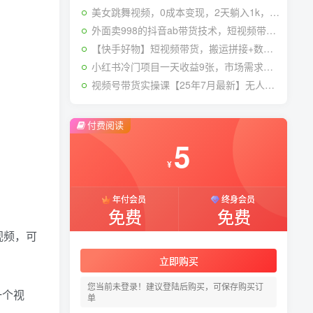
热门文章
更多资源
美女跳舞视频，0成本变现，2天躺入1k，普通人也能放大挣【揭秘】
外面卖998的抖音ab带货技术，短视频带货教程，不投流，纯自然流
【快手好物】短视频带货，搬运拼接+数字人双玩法，操作简单，会玩手机就行
小红书冷门项目一天收益9张，市场需求大，0成本，可复制性强可以矩阵操作
视频号带货实操课【25年7月最新】无人直播、书单号卖货、个人IP口播等，钉钉直播课+资料素材
付费阅读
5
¥
年付会员
终身会员
免费
免费
视频，可
立即购买
您当前未登录！建议登陆后购买，可保存购买订
一个视
单