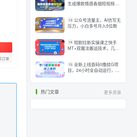
生成爆款情感香烟短视频，
保姆级教程，零基础快速入
门
公众号流量主，AI仿写无
13
压力，小白多号月入5位数
短剧拉新实操课之快手
14
MT+双魔法搬运技术，几分
钟一条作品
买订单
全新上线首码0撸挂G项
15
目，24小时全自动运行，，
无需实名无需看广告，小白
轻松日入三位数【揭秘】
热门文章
更多资源