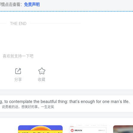
详情点击查看：
免责声明
THE END
喜欢就支持一下吧
分享
收藏
, to contemplate the beautiful thing: that’s enough for one man’s life.
，说勇敢的话，想美好的事，一生足矣