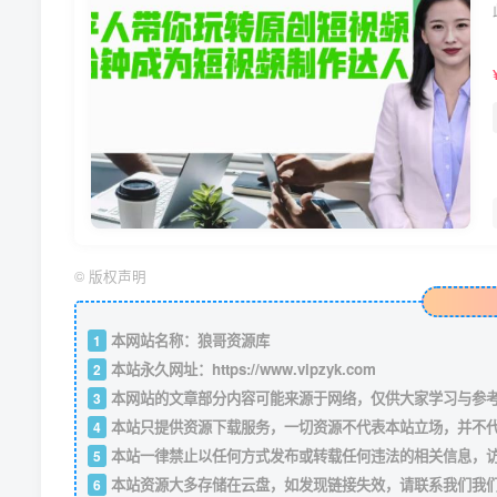
©
版权声明
本网站名称：狼哥资源库
1
本站永久网址：
https://www.vipzyk.com
2
本网站的文章部分内容可能来源于网络，仅供大家学习与参考，如
3
本站只提供资源下载服务，一切资源不代表本站立场，并不
4
本站一律禁止以任何方式发布或转载任何违法的相关信息，
5
本站资源大多存储在云盘，如发现链接失效，请联系我们我
6