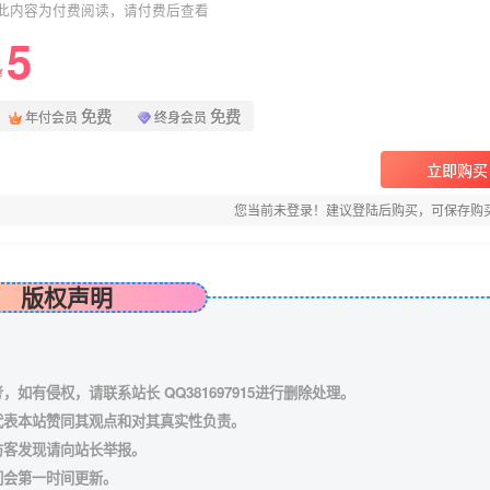
此内容为付费阅读，请付费后查看
5
¥
免费
免费
年付会员
终身会员
立即购买
您当前未登录！建议登陆后购买，可保存购
版权声明
有侵权，请联系站长 QQ381697915进行删除处理。
代表本站赞同其观点和对其真实性负责。
访客发现请向站长举报。
们会第一时间更新。