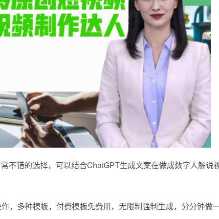
常不错的选择，可以结合ChatGPT生成文案在做成数字人解说
操作，多种模板，付费模板免费用，无限制强制生成，分分钟做