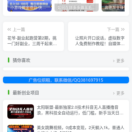
小游戏掘金项目-快手商业养机教程（小游戏养机）
如何在拼多多薅羊毛，教你撸品台无门槛优惠券，一单利润50-300！
上一篇
下一篇
花爷-副业起跑营第2期，挑
让照片开口说话，虚拟数字
一门好副业，三周干起来
人兔费制作教程！自媒体做
（闲鱼｜小红书｜量化｜套
视频必备
利）
猜你喜欢
更多
最新创业项目
更多
太阳联盟-最新独家2.0技术抖音无人直播撸音
浪，黑科技全自动运行，低门槛，新手当天日入
2k+【揭秘】
美女跳舞视频，0成本变现，2天躺入1k，普通人