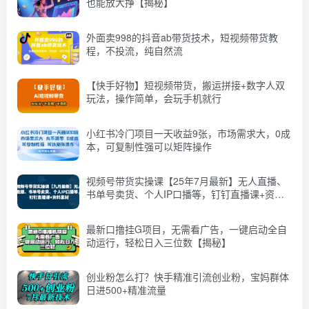
也能放大挣【揭秘】
外面卖998的抖音ab带货技术，短视频带货教
程，不投流，纯自然流
【快手好物】短视频带货，搬运拼接+数字人双
玩法，操作简单，会玩手机就行
小红书冷门项目一天收益9张，市场需求大，0成
本，可复制性强可以矩阵操作
视频号带货实操课【25年7月最新】无人直播、
书单号卖货、个人IP口播等，钉钉直播课+资料
素材
最新口撸挂G项目，无需看广告，一键启动全自
动运行，轻松日入三位数【揭秘】
创业粉怎么打？快手精准引流创业粉，宝妈群体
日进500+精准流量