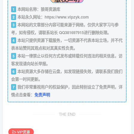
本网站名称：狼哥资源库
1
本站永久网址：
https://www.vipzyk.com
2
本网站的文章部分内容可能来源于网络，仅供大家学习与参
3
考，如有侵权，请联系站长 QQ381697915进行删除处理。
本站只提供资源下载服务，一切资源不代表本站立场，并不代
4
表本站赞同其观点和对其真实性负责。
本站一律禁止以任何方式发布或转载任何违法的相关信息，访
5
客发现请向站长举报。
本站资源大多存储在云盘，如发现链接失效，请联系我们我们
6
会第一时间更新。
我们非常重视用户的权益保护，因此特别设立了免责声明，详
7
情点击查看：
免责声明
THE END
VIP资源