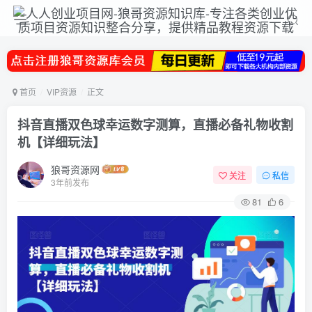
首页
VIP资源
正文
抖音直播双色球幸运数字测算，直播必备礼物收割
机【详细玩法】
狼哥资源网
关注
私信
3年前发布
81
6