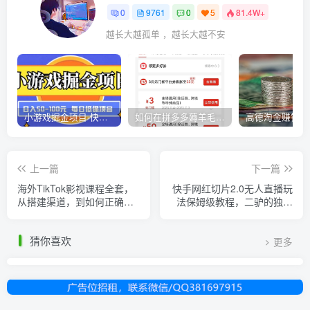
0
9761
0
5
81.4W+
越长大越孤单 ，越长大越不安
小游戏掘金项目-快手商业养机教程（小游戏养机）
如何在拼多多薅羊毛，教你撸品台无门槛优惠券，一单利润50-300！
上一篇
下一篇
海外TikTok影视课程全套，
快手网红切片2.0无人直播玩
从搭建渠道，到如何正确使
法保姆级教程，二驴的独家
用账号，到未来的变现渠道
授权
等
猜你喜欢
更多