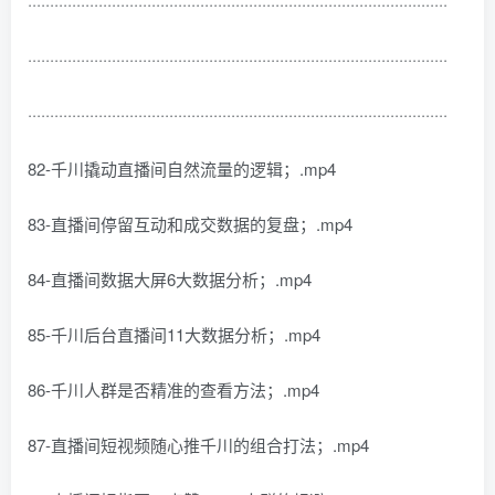
·······························································································
·······························································································
·······························································································
82-千川撬动直播间自然流量的逻辑；.mp4
83-直播间停留互动和成交数据的复盘；.mp4
84-直播间数据大屏6大数据分析；.mp4
85-千川后台直播间11大数据分析；.mp4
86-千川人群是否精准的查看方法；.mp4
87-直播间短视频随心推千川的组合打法；.mp4