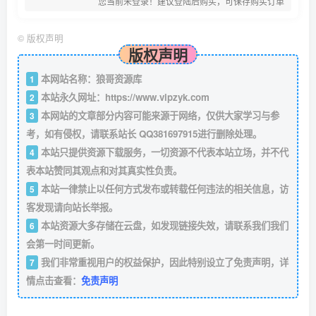
您当前未登录！建议登陆后购买，可保存购买订单
©
版权声明
版权声明
本网站名称：狼哥资源库
1
本站永久网址：
https://www.vipzyk.com
2
本网站的文章部分内容可能来源于网络，仅供大家学习与参
3
考，如有侵权，请联系站长 QQ381697915进行删除处理。
本站只提供资源下载服务，一切资源不代表本站立场，并不代
4
表本站赞同其观点和对其真实性负责。
本站一律禁止以任何方式发布或转载任何违法的相关信息，访
5
客发现请向站长举报。
本站资源大多存储在云盘，如发现链接失效，请联系我们我们
6
会第一时间更新。
我们非常重视用户的权益保护，因此特别设立了免责声明，详
7
情点击查看：
免责声明