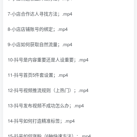
7-小店合作达人寻找方法；.mp4
8-小店店铺账号的绑定；.mp4
9-小店如何获取自然流量；.mp4
10-抖号是内容重要还是人设重要；.mp4
11-抖号首页5件套设置；.mp4
12-抖号视频推流规则（上热门）；.mp4
13-抖号发布视频不成功怎么办；.mp4
14-抖号如何打造精准标签；.mp4
15-抖号如何涨粉（6种快速方法）；.mp4