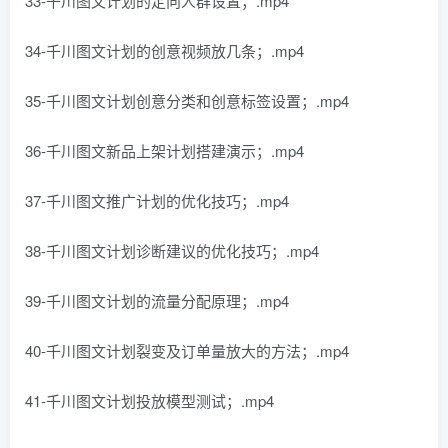
33-千川图文计划的定向人群设置；.mp4
34-千川图文计划的创意视频放几条；.mp4
35-千川图文计划创意分类和创意标签设置；.mp4
36-千川图文新品上架计划搭建演示；.mp4
37-千川图文推广计划的优化技巧；.mp4
38-千川图文计划诊断建议的优化技巧；.mp4
39-千川图文计划的流量分配原理；.mp4
40-千川图文计划裂变及订单量放大的方法；.mp4
41-千川图文计划投放模型测试；.mp4