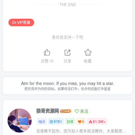
THE END
VIP资源
喜欢就支持一下吧
点赞
15
分享
收藏
Aim for the moon. If you miss, you may hit a star.
把月亮作为你的目标。如果你没打中，也许你还能打中星星
狼哥资源网
关注
0
9761
0
5
81.3W+
没谁瞧不起你，因为别人根本就没瞧你，大家都很忙的