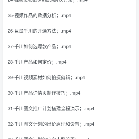
25-视频作品的数据分析；.mp4
26-巨量千川的开通方法；.mp4
27-千川如何选爆款产品；.mp4
28-千川产品如何定价；.mp4
29-千川视频素材如何拍摄剪辑；.mp4
30-千川产品详情页制作技巧；.mp4
31-千川图文推广计划搭建全程演示；.mp4
32-千川图文计划的出价原理和设置；.mp4