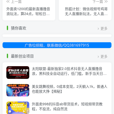
上一篇
下一篇
外面卖1200的最新直播撸音
热狐计划：微信视频号鸡哥
浪玩法，算24点，轻松日入
无人直播新玩法，无人直播
大几千【详细玩法教程】
撸礼物+引流变现带素材
猜你喜欢
更多
最新创业项目
更多
太阳联盟-最新独家2.0技术抖音无人直播撸音
浪，黑科技全自动运行，低门槛，新手当天日入
2k+【揭秘】
美女跳舞视频，0成本变现，2天躺入1k，普通人
也能放大挣【揭秘】
外面卖998的抖音ab带货技术，短视频带货教
程，不投流，纯自然流