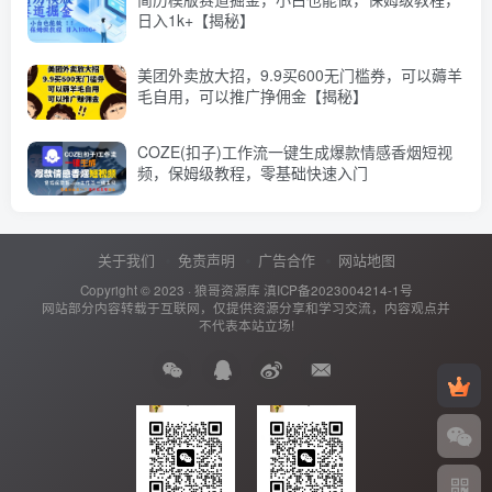
日入1k+【揭秘】
美团外卖放大招，9.9买600无门槛券，可以薅羊
毛自用，可以推广挣佣金【揭秘】
COZE(扣子)工作流一键生成爆款情感香烟短视
频，保姆级教程，零基础快速入门
关于我们
免责声明
广告合作
网站地图
Copyright © 2023 ·
狼哥资源库
滇ICP备2023004214-1号
网站部分内容转载于互联网，仅提供资源分享和学习交流，内容观点并
不代表本站立场!