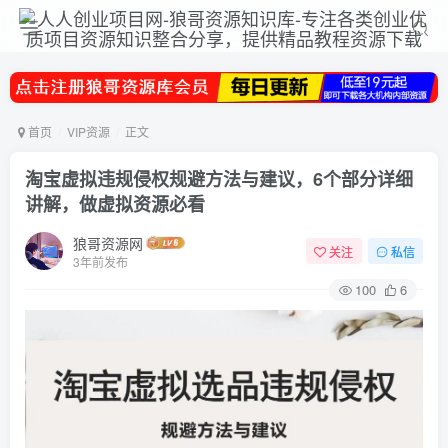
首页
VIP资源
正文
淘宝虚拟违规侵权规避方法与建议，6个部分详细
讲解，做虚拟资源必看
狼哥资源网
关注
私信
3年前发布
100
6