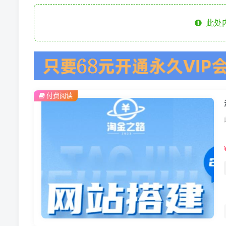
此处
付费阅读