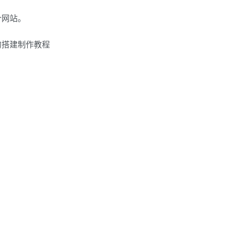
个网站。
的搭建制作教程