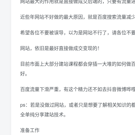
网站最大的作用就是直接做成交后端的，只要有流量
近些年网站不好做的最大原因，就是百度搜索流量减
希望各位不要被误导，以为是网站不行了，请各位不要
网站，依旧是最好直接做成交变现的！
目前市面上大部分建站课程都会穿插一大堆的如何做
好。
百度流量下滑严重，有这个精力还不如去抖音微博哗
ps：若是没做过网站，或者只是想要了解相关知识的
全单纯分享建站技术。
准备工作