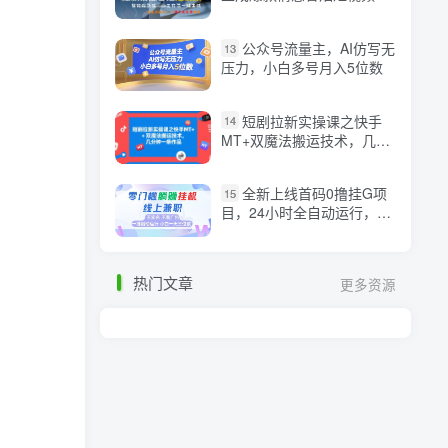
保姆级教程，零基础快速入
门
公众号流量主，AI仿写无
13
压力，小白多号月入5位数
短剧拉新实操课之快手
14
MT+双魔法搬运技术，几分
钟一条作品
全新上线首码0撸挂G项
15
目，24小时全自动运行，，
无需实名无需看广告，小白
轻松日入三位数【揭秘】
热门文章
更多资源