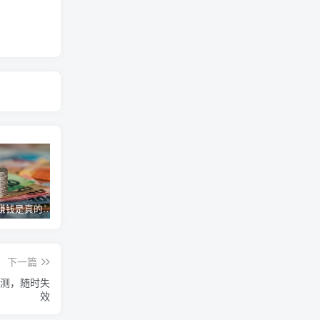
高德淘金赚钱是真的吗，拍照就能赚钱？大神拍拍照片就赚了140W！
抖直养机最新教程(小游戏养机)，单机30以上
倒卖二手书有多暴利，一单可赚100+，99%的人都不知道的冷门副业！
下一篇
自测，随时失
效