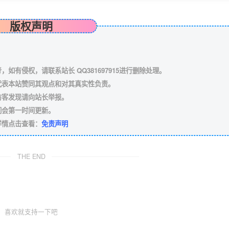
版权声明
有侵权，请联系站长 QQ381697915进行删除处理。
代表本站赞同其观点和对其真实性负责。
访客发现请向站长举报。
们会第一时间更新。
详情点击查看：
免责声明
THE END
喜欢就支持一下吧