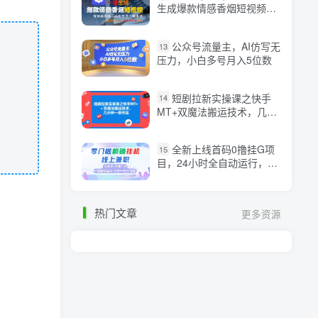
生成爆款情感香烟短视频，
保姆级教程，零基础快速入
门
公众号流量主，AI仿写无
13
压力，小白多号月入5位数
短剧拉新实操课之快手
14
MT+双魔法搬运技术，几分
钟一条作品
全新上线首码0撸挂G项
15
目，24小时全自动运行，，
无需实名无需看广告，小白
轻松日入三位数【揭秘】
热门文章
更多资源