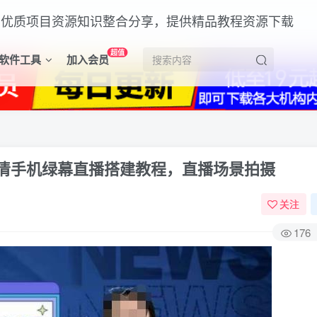
超值
软件工具
加入会员
清手机绿幕直播搭建教程，直播场景拍摄
关注
176