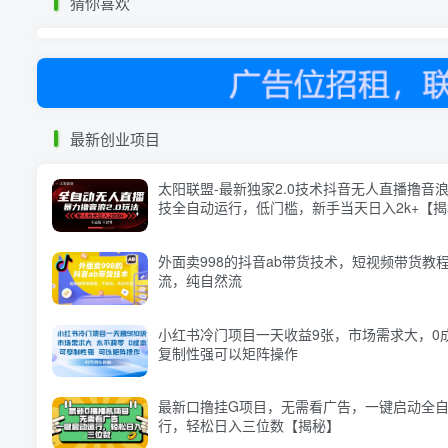
猜你喜欢
最新创业项目
太阳联盟-最新独家2.0技术抖音无人直播撸音
技全自动运行，低门槛，新手当天日入2k+【
外面卖998的抖音ab带货技术，短视频带货教
流，纯自然流
小红书冷门项目一天收益9张，市场需求大，0
复制性强可以矩阵操作
最新口撸挂G项目，无需看广告，一键启动全
行，轻松日入三位数【揭秘】