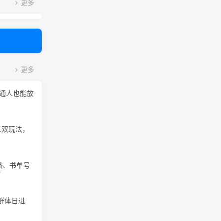
更多
更多
普通人也能放
人双玩法，
播、书单号
材
群体日进