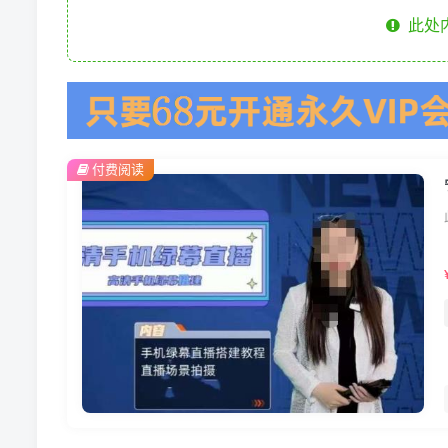
此处
付费阅读