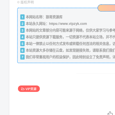
©
版权声明
本网站名称：狼哥资源库
1
本站永久网址：
https://www.vipzyk.com
2
本网站的文章部分内容可能来源于网络，仅供大家学习与参考，如
3
本站只提供资源下载服务，一切资源不代表本站立场，并不
4
本站一律禁止以任何方式发布或转载任何违法的相关信息，
5
本站资源大多存储在云盘，如发现链接失效，请联系我们我
6
我们非常重视用户的权益保护，因此特别设立了免责声明，
7
VIP资源