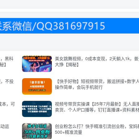
浪，黑科
美女跳舞视频，0成本变现，2天躺入1k，
揭秘】
大挣【揭秘】
程，不投
【快手好物】短视频带货，搬运拼接+数字
操作简单，会玩手机就行
成本，可
视频号带货实操课【25年7月最新】无人直
卖货、个人IP口播等，钉钉直播课+资料素
自动运
创业粉怎么打？快手精准引流创业粉，宝妈
500+精准流量