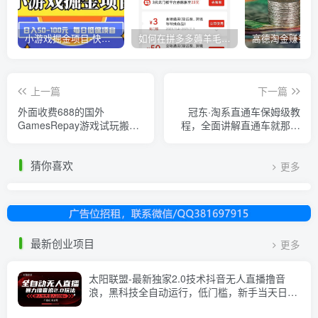
小游戏掘金项目-快手商业养机教程（小游戏养机）
如何在拼多多薅羊毛，教你撸品台无门槛优惠券，一单利润50-300！
上一篇
下一篇
外面收费688的国外
冠东·淘系直通车保姆级教
GamesRepay游戏试玩搬砖
程，全面讲解直通车就那么
项目，手动玩游戏，一个月
简单
收入八九千【详细玩法教
猜你喜欢
程】
更多
最新创业项目
更多
太阳联盟-最新独家2.0技术抖音无人直播撸音
浪，黑科技全自动运行，低门槛，新手当天日入
2k+【揭秘】