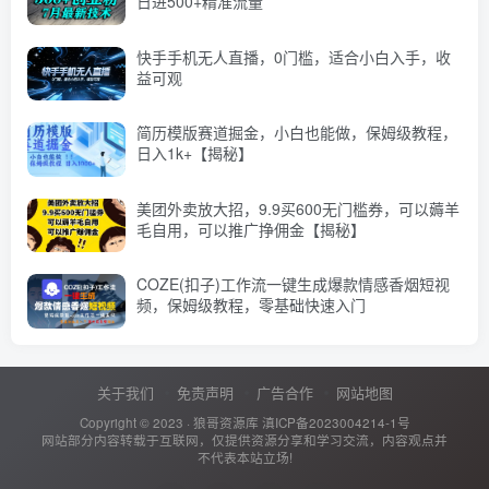
日进500+精准流量
快手手机无人直播，0门槛，适合小白入手，收
益可观
简历模版赛道掘金，小白也能做，保姆级教程，
日入1k+【揭秘】
美团外卖放大招，9.9买600无门槛券，可以薅羊
毛自用，可以推广挣佣金【揭秘】
COZE(扣子)工作流一键生成爆款情感香烟短视
频，保姆级教程，零基础快速入门
关于我们
免责声明
广告合作
网站地图
Copyright © 2023 ·
狼哥资源库
滇ICP备2023004214-1号
网站部分内容转载于互联网，仅提供资源分享和学习交流，内容观点并
不代表本站立场!