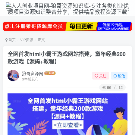
首页
VIP资源
正文
全网首发html小霸王游戏网站搭建，童年经典200
款游戏【源码+教程】
狼哥资源网
关注
私信
3年前发布
96
12