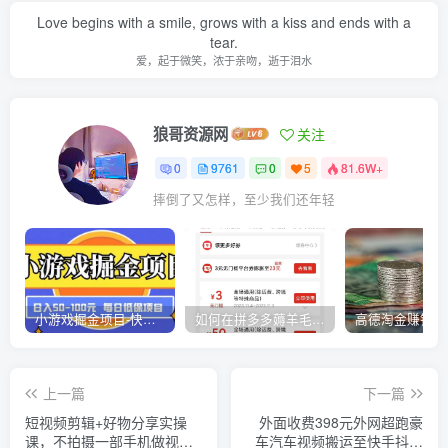
Love begins with a smile, grows with a kiss and ends with a
tear.
爱，起于微笑，浓于亲吻，逝于泪水
狼哥资源网
关注
0
9761
0
5
81.6W+
摔倒了又怎样，至少我们还年轻
小游戏掘金项目-快手商业养机教程（小游戏养机）
如何在拼多多薅羊毛，教你撸品台无门槛优惠券，一单利润50-300！
上一篇
下一篇
短视频剪辑+好物分享实操
外面收费398元外网超跑豪
课，​不拍摄一部手机做视
车汽车视频搬运至快手抖音