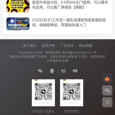
美团外卖放大招，9.9买600无门槛券，可以薅羊
毛自用，可以推广挣佣金【揭秘】
COZE(扣子)工作流一键生成爆款情感香烟短视
频，保姆级教程，零基础快速入门
关于我们
免责声明
广告合作
网站地图
Copyright © 2023 ·
狼哥资源库
滇ICP备2023004214-1号
网站部分内容转载于互联网，仅提供资源分享和学习交流，内容观点并
不代表本站立场!
扫码加入资源分
扫码加微信