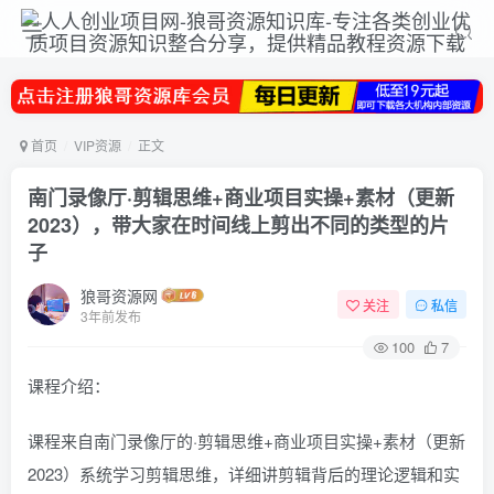
首页
VIP资源
正文
南门录像厅·剪辑思维+商业项目实操+素材（更新
2023），带大家在时间线上剪出不同的类型的片
子
狼哥资源网
关注
私信
3年前发布
100
7
课程介绍：
课程来自南门录像厅的·剪辑思维+商业项目实操+素材（更新
2023）系统学习剪辑思维，详细讲剪辑背后的理论逻辑和实