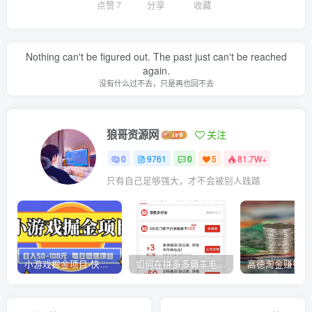
点赞
7
分享
收藏
Nothing can't be figured out. The past just can't be reached
again.
没有什么过不去，只是再也回不去
狼哥资源网
关注
0
9761
0
5
81.7W+
只有自己足够强大，才不会被别人践踏
小游戏掘金项目-快手商业养机教程（小游戏养机）
如何在拼多多薅羊毛，教你撸品台无门槛优惠券，一单利润50-300！