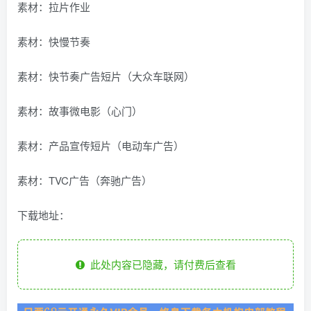
素材：拉片作业
素材：快慢节奏
素材：快节奏广告短片（大众车联网）
素材：故事微电影（心门）
素材：产品宣传短片（电动车广告）
素材：TVC广告（奔驰广告）
下载地址：
此处内容已隐藏，请付费后查看