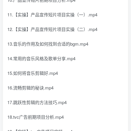
11.【实操】产品宣传短片项目实操（一）.mp4
12.【实操】产品宣传短片项目实操（二）.mp4
13.音乐的作用及如何找到合适的bgm.mp4
14.常用的音乐风格及歌单分享.mp4
15.如何将音乐剪辑好.mp4
16.流畅剪辑的秘诀.mp4
17.跳跃性剪辑的方法技巧.mp4
18.tvc广告前期项目分析.mp4