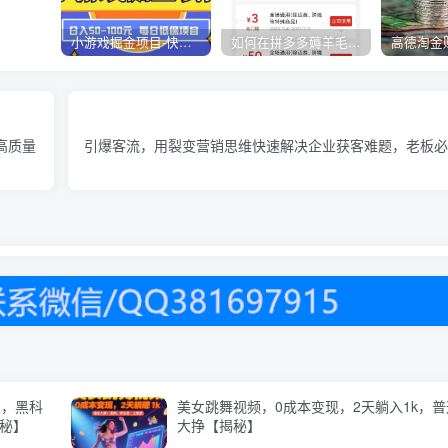
小游戏掘金项目-快手商业养机教程（小游戏养机）
如何在拼多多薅羊毛，教你撸品台无门槛优惠券，一单利润50-300！
高质量
引爆客流，用裂变营销思维快速解决企业获客难题，老板必
浪，黑科
美女跳舞视频，0成本变现，2天躺入1k，
揭秘】
大挣【揭秘】