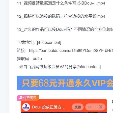
11_视频反馈数据满足什么条件可以投Dou+_.mp4
12_揭秘可以追投的砝码，符合追投的水平线.mp4
13_时久的作品可以投Dou+吗？不同情况的全方位总结.
下载地址；[/hidecontent]
链接：https://pan.baidu.com/s/15n89YOem0SYF-bH
提取码：xe4p
–来自百度网盘超级会员V3的分享[/hidecontent]
付费阅读