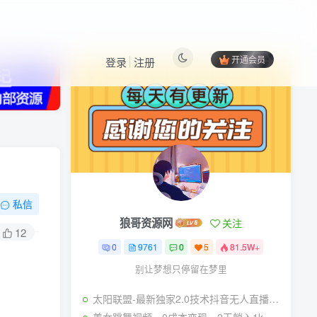
开通会员
登录
注册
付费阅读
5
¥
年付会员
终身会员
免费
免费
私信
狼哥资源网
关注
12
立即购买
0
9761
0
5
81.5W+
别让梦想只停留在梦里
您当前未登录！建议登陆后购买，可保存购买订
单
太阳联盟-最新独家2.0技术抖音无人直播撸音浪，黑科技全自动运行，低门槛，新手当天日入2k+【揭秘】