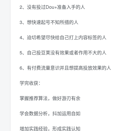
2、没有投过Dou+准备入手的人
3、想快速起号不知所措的人
4、迫切希望尽快给自己打上内容标签的人
5、自己投豆荚没有效果或者作用不大的人
6、有付费流量意识并且想提高投放效果的人
学完收获：
掌握推荐算法，做好游刃有余
学会数据分析，抖加运用自如
增加实践经验，形成实践认知