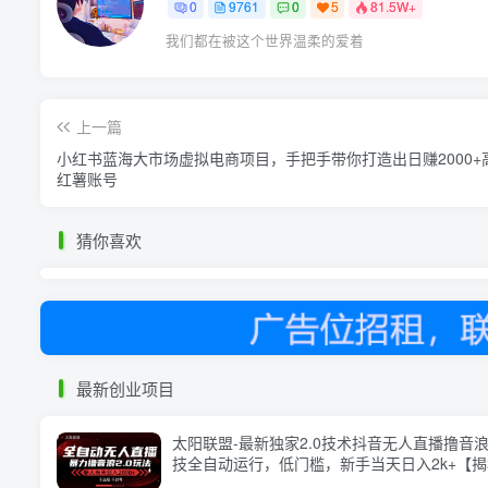
0
9761
0
5
81.5W+
我们都在被这个世界温柔的爱着
上一篇
小红书蓝海大市场虚拟电商项目，手把手带你打造出日赚2000+
红薯账号
猜你喜欢
最新创业项目
太阳联盟-最新独家2.0技术抖音无人直播撸音
技全自动运行，低门槛，新手当天日入2k+【