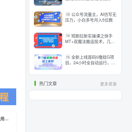
保姆级教程，零基础快速入
门
公众号流量主，AI仿写无
13
压力，小白多号月入5位数
短剧拉新实操课之快手
14
MT+双魔法搬运技术，几分
钟一条作品
全新上线首码0撸挂G项
15
目，24小时全自动运行，，
无需实名无需看广告，小白
轻松日入三位数【揭秘】
热门文章
更多资源
赵书菡-抖加投放正确方法经验和策略分享总结课，学会数据分析，抖加运用自如