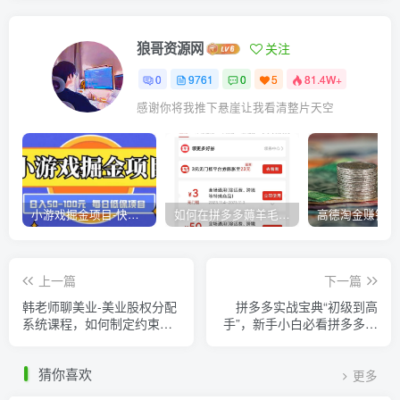
狼哥资源网
关注
0
9761
0
5
81.4W+
感谢你将我推下悬崖让我看清整片天空
小游戏掘金项目-快手商业养机教程（小游戏养机）
如何在拼多多薅羊毛，教你撸品台无门槛优惠券，一单利润50-300！
上一篇
下一篇
韩老师聊美业-美业股权分配
拼多多实战宝典“初级到高
系统课程，如何制定约束股
手”，新手小白必看拼多多课
东规则+老板占100%的股份
程，带你全方位解读拼多多
+单店老板占小股份等
各种玩法
猜你喜欢
更多