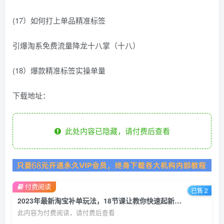
(17）如何打上单品精准标签
引爆淘系免费流量降龙十八掌（十八）
(18）爆款精准标签实操单量
下载地址：
此处内容已隐藏，请付费后查看
付费阅读
已售 2
2023年最新淘宝补单玩法，18节课让教你快速起新品，安全不降权
此内容为付费阅读，请付费后查看