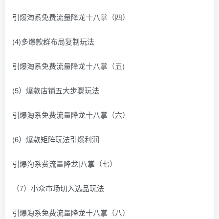
引爆淘系免费流量降龙十八掌（四）
(4)多爆款群布局复制玩法
引爆淘系免费流量降龙十八掌（五)
(5）爆款店铺五大步骤玩法
引爆淘系免费流量降龙十八掌（六）
(6）爆款矩阵玩法引爆利润
引爆洵系费流量降龙|八掌（七）
（7）小众市场切入选品玩法
引爆淘系免费流量降龙十八掌（八）