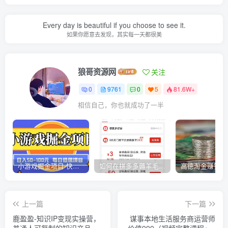
Every day is beautiful if you choose to see it.
如果你愿意去发现，其实每一天都很美
狼哥资源网
关注
0
9761
0
5
81.6W+
相信自己，你也就成功了一半
小游戏掘金项目-快手商业养机教程（小游戏养机）
如何在拼多多薅羊毛，教你撸品台无门槛优惠券，一单利润50-300！
上一篇
下一篇
鹿盈盈-知识IP变现实操营，​
谋事本地生活服务商运营师