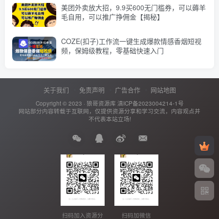
美团外卖放大招，9.9买600无门槛券，可以薅羊
毛自用，可以推广挣佣金【揭秘】
COZE(扣子)工作流一键生成爆款情感香烟短视
频，保姆级教程，零基础快速入门
关于我们
免责声明
广告合作
网站地图
Copyright © 2023 ·
狼哥资源库
滇ICP备2023004214-1号
网站部分内容转载于互联网，仅提供资源分享和学习交流，内容观点并
不代表本站立场!
扫码加入资源分
扫码加微信