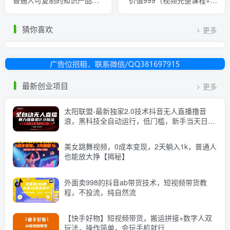
普通人可复制的知识产品落
价值999（视频完整课程+课
地实操课，​带你打通知识IP
件+资料包）
变现底层逻辑
猜你喜欢
更多
最新创业项目
更多
太阳联盟-最新独家2.0技术抖音无人直播撸音
浪，黑科技全自动运行，低门槛，新手当天日入
2k+【揭秘】
美女跳舞视频，0成本变现，2天躺入1k，普通人
也能放大挣【揭秘】
外面卖998的抖音ab带货技术，短视频带货教
程，不投流，纯自然流
【快手好物】短视频带货，搬运拼接+数字人双
玩法，操作简单，会玩手机就行