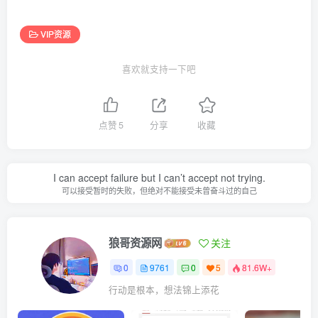
VIP资源
喜欢就支持一下吧
点赞
5
分享
收藏
I can accept failure but I can’t accept not trying.
可以接受暂时的失败，但绝对不能接受未曾奋斗过的自己
狼哥资源网
关注
0
9761
0
5
81.6W+
行动是根本，想法锦上添花