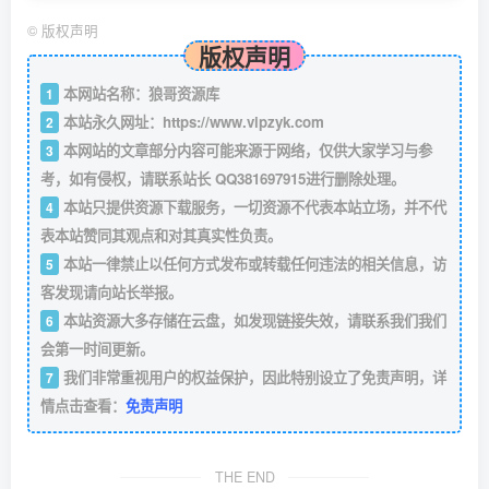
©
版权声明
版权声明
本网站名称：狼哥资源库
1
本站永久网址：
https://www.vipzyk.com
2
本网站的文章部分内容可能来源于网络，仅供大家学习与参
3
考，如有侵权，请联系站长 QQ381697915进行删除处理。
本站只提供资源下载服务，一切资源不代表本站立场，并不代
4
表本站赞同其观点和对其真实性负责。
本站一律禁止以任何方式发布或转载任何违法的相关信息，访
5
客发现请向站长举报。
本站资源大多存储在云盘，如发现链接失效，请联系我们我们
6
会第一时间更新。
我们非常重视用户的权益保护，因此特别设立了免责声明，详
7
情点击查看：
免责声明
THE END