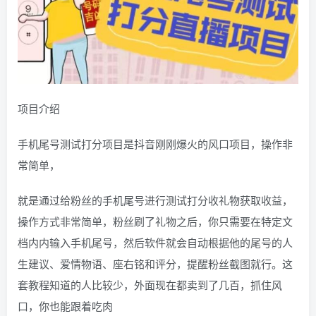
项目介绍
手机尾号测试打分项目是抖音刚刚爆火的风口项目，操作非
常简单，
就是通过给粉丝的手机尾号进行测试打分收礼物获取收益，
操作方式非常简单，粉丝刷了礼物之后，你只需要在特定文
档内内输入手机尾号，然后软件就会自动根据他的尾号的人
生建议、爱情物语、座右铭和评分，提醒粉丝截图就行。这
套教程知道的人比较少，外面现在都卖到了几百，抓住风
口，你也能跟着吃肉