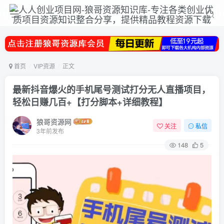
首页
VIP资源
正文
最新抖音爆火的手机尾号测试打分无人直播项目，
轻松日赚几百+【打分脚本+详细教程】
狼哥资源网
关注
私信
3年前发布
148
5