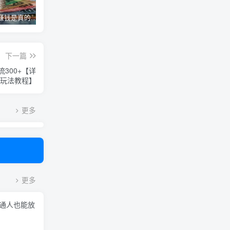
高德淘金赚钱是真的吗，拍照就能赚钱？大神拍拍照片就赚了140W！
抖直养机最新教程(小游戏养机)，单机30以上
倒卖二手书有多暴利，一单可赚100+，99%的人都不知道的冷门副业！
下一篇
300+【详
玩法教程】
更多
更多
普通人也能放