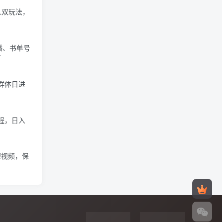
人双玩法，
播、书单号
材
群体日进
程，日入
短视频，保