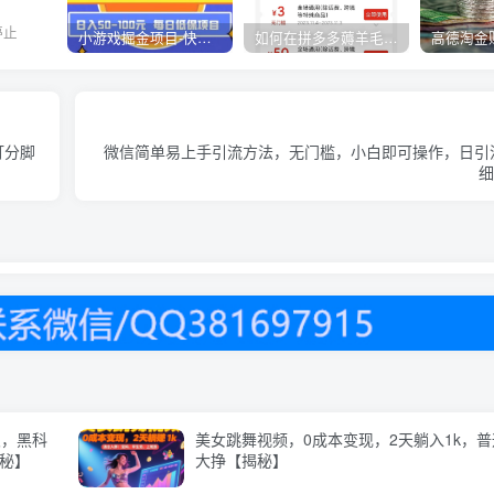
停止
小游戏掘金项目-快手商业养机教程（小游戏养机）
如何在拼多多薅羊毛，教你撸品台无门槛优惠券，一单利润50-300！
打分脚
微信简单易上手引流方法，无门槛，小白即可操作，日引流
细
浪，黑科
美女跳舞视频，0成本变现，2天躺入1k，
揭秘】
大挣【揭秘】