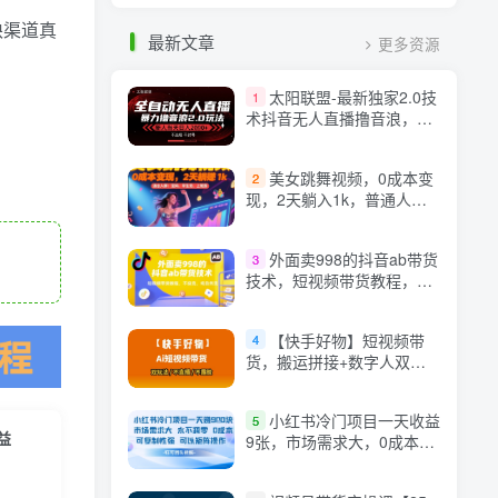
缺渠道真
最新文章
更多资源
太阳联盟-最新独家2.0技
1
术抖音无人直播撸音浪，黑
科技全自动运行，低门槛，
新手当天日入2k+【揭秘】
美女跳舞视频，0成本变
2
现，2天躺入1k，普通人也
能放大挣【揭秘】
外面卖998的抖音ab带货
3
技术，短视频带货教程，不
投流，纯自然流
【快手好物】短视频带
4
货，搬运拼接+数字人双玩
法，操作简单，会玩手机就
行
小红书冷门项目一天收益
5
益
9张，市场需求大，0成本，
可复制性强可以矩阵操作