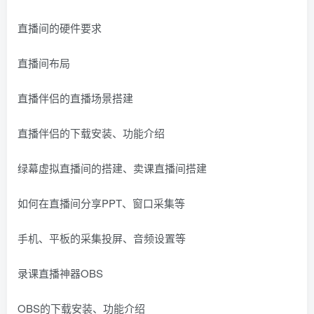
直播间的硬件要求
直播间布局
直播伴侣的直播场景搭建
直播伴侣的下载安装、功能介绍
绿幕虚拟直播间的搭建、卖课直播间搭建
如何在直播间分享PPT、窗口采集等
手机、平板的采集投屏、音频设置等
录课直播神器OBS
OBS的下载安装、功能介绍