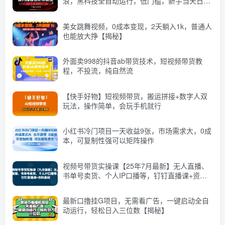
浪，黑科技全自动运行，低门槛，新手当天日入
2k+【揭秘】
美女跳舞视频，0成本变现，2天躺入1k，普通人
也能放大挣【揭秘】
外面卖998的抖音ab带货技术，短视频带货教
程，不投流，纯自然流
【快手好物】短视频带货，搬运拼接+数字人双
玩法，操作简单，会玩手机就行
小红书冷门项目一天收益9张，市场需求大，0成
本，可复制性强可以矩阵操作
视频号带货实操课【25年7月最新】无人直播、
书单号卖货、个人IP口播等，钉钉直播课+资料
素材
最新口撸挂G项目，无需看广告，一键启动全自
动运行，轻松日入三位数【揭秘】