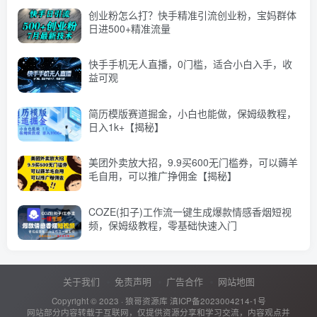
创业粉怎么打？快手精准引流创业粉，宝妈群体
日进500+精准流量
快手手机无人直播，0门槛，适合小白入手，收
益可观
简历模版赛道掘金，小白也能做，保姆级教程，
日入1k+【揭秘】
美团外卖放大招，9.9买600无门槛券，可以薅羊
毛自用，可以推广挣佣金【揭秘】
COZE(扣子)工作流一键生成爆款情感香烟短视
频，保姆级教程，零基础快速入门
关于我们
免责声明
广告合作
网站地图
Copyright © 2023 ·
狼哥资源库
滇ICP备2023004214-1号
网站部分内容转载于互联网，仅提供资源分享和学习交流，内容观点并