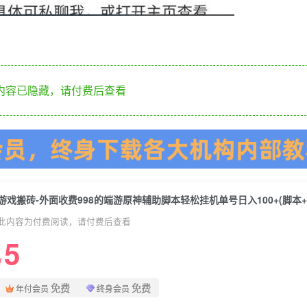
内容已隐藏，请付费后查看
游戏搬砖-外面收费998的端游原神辅助脚本轻松挂机单号日入100+(脚本+
此内容为付费阅读，请付费后查看
5
¥
免费
免费
年付会员
终身会员