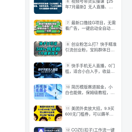
视频号带货实操课【25
6
年7月最新】无人直播、书
单号卖货、个人IP口播等，
钉钉直播课+资料素材
最新口撸挂G项目，无需
7
看广告，一键启动全自动运
行，轻松日入三位数【揭
秘】
创业粉怎么打？快手精准
8
引流创业粉，宝妈群体日进
500+精准流量
快手手机无人直播，0门
9
槛，适合小白入手，收益可
观
简历模版赛道掘金，小
10
白也能做，保姆级教程，日
入1k+【揭秘】
美团外卖放大招，9.9买
11
600无门槛券，可以薅羊毛
自用，可以推广挣佣金【揭
秘】
COZE(扣子)工作流一键
12