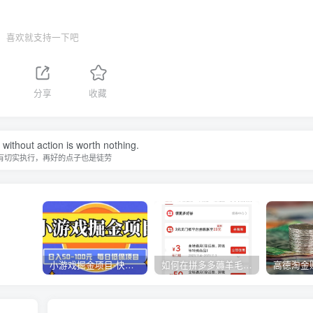
喜欢就支持一下吧
分享
收藏
without action is worth nothing.
有切实执行，再好的点子也是徒劳
小游戏掘金项目-快手商业养机教程（小游戏养机）
如何在拼多多薅羊毛，教你撸品台无门槛优惠券，一单利润50-300！