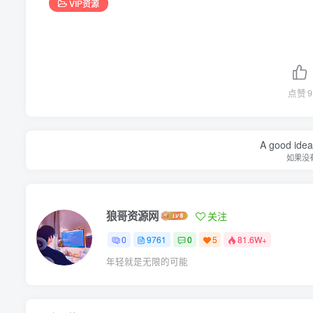
VIP资源
点赞
9
A good idea 
如果没
狼哥资源网
关注
0
9761
0
5
81.6W+
年轻就是无限的可能