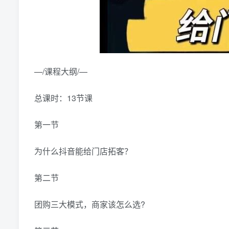
—/课程大纲/—
总课时：13节课
第一节
为什么抖音能给门店拓客？
第二节
团购三大模式，商家该怎么选?