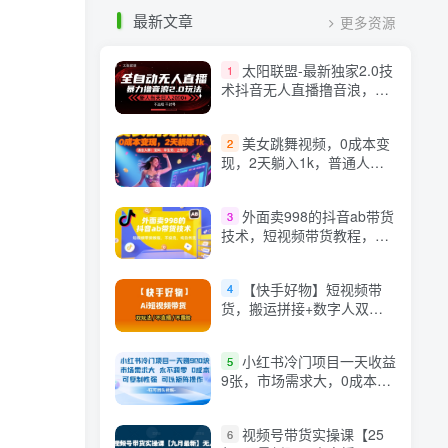
最新文章
更多资源
太阳联盟-最新独家2.0技
1
术抖音无人直播撸音浪，黑
科技全自动运行，低门槛，
新手当天日入2k+【揭秘】
美女跳舞视频，0成本变
2
现，2天躺入1k，普通人也
能放大挣【揭秘】
外面卖998的抖音ab带货
3
技术，短视频带货教程，不
投流，纯自然流
【快手好物】短视频带
4
货，搬运拼接+数字人双玩
法，操作简单，会玩手机就
行
小红书冷门项目一天收益
5
9张，市场需求大，0成本，
可复制性强可以矩阵操作
视频号带货实操课【25
6