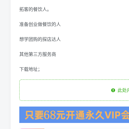
拓客的餐饮人。
准备创业做餐饮的人
想学团购的探店达人
其他第三方服务商
下载地址；
此处